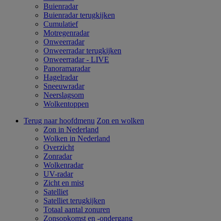
Buienradar
Buienradar terugkijken
Cumulatief
Motregenradar
Onweerradar
Onweerradar terugkijken
Onweerradar - LIVE
Panoramaradar
Hagelradar
Sneeuwradar
Neerslagsom
Wolkentoppen
Terug naar hoofdmenu
Zon en wolken
Zon in Nederland
Wolken in Nederland
Overzicht
Zonradar
Wolkenradar
UV-radar
Zicht en mist
Satelliet
Satelliet terugkijken
Totaal aantal zonuren
Zonsopkomst en -ondergang