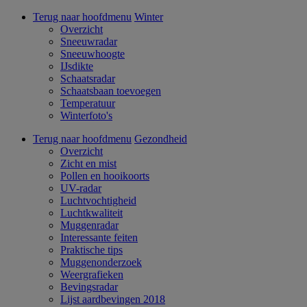
Terug naar hoofdmenu
Winter
Overzicht
Sneeuwradar
Sneeuwhoogte
IJsdikte
Schaatsradar
Schaatsbaan toevoegen
Temperatuur
Winterfoto's
Terug naar hoofdmenu
Gezondheid
Overzicht
Zicht en mist
Pollen en hooikoorts
UV-radar
Luchtvochtigheid
Luchtkwaliteit
Muggenradar
Interessante feiten
Praktische tips
Muggenonderzoek
Weergrafieken
Bevingsradar
Lijst aardbevingen 2018