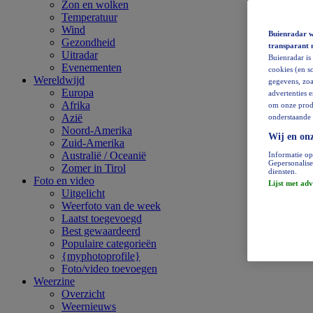
Zon en wolken
Temperatuur
Wind
Buienradar wi
Gezondheid
transparant 
Uitradar
Buienradar is
Evenementen
cookies (en so
Wereldwijd
gegevens, zoa
Europa
advertenties 
Afrika
om onze produ
Azië
onderstaande 
Noord-Amerika
Wij en onz
Zuid-Amerika
Australië / Oceanië
Informatie op
Gepersonalise
Zomer in Tirol
diensten.
Foto en video
Lijst met adv
Uitgelicht
Weerfoto van de week
Laatst toegevoegd
Best gewaardeerd
Populaire categorieën
{myphotoprofile}
Foto/video toevoegen
Weerzine
Overzicht
Weernieuws