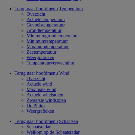
Terug naar hoofdmenu
Temperatuur
Overzicht
Actuele temperatuur
Gevoelstemperatuur
Grondtemperatuur
Minimumgrondtemperatuur
Minimumtemperatuur
Maximumtemperatuur
Zeetemperatuur
Weergrafieken
Temperatuurverwachting
Terug naar hoofdmenu
Wind
Overzicht
Actuele wind
Maximale wind
Actuele windstoten
Zwaarste windstoten
De Pluim
Weergrafieken
Terug naar hoofdmenu
Schaatsen
Schaatsradar
Welkom op de Schaatsradar