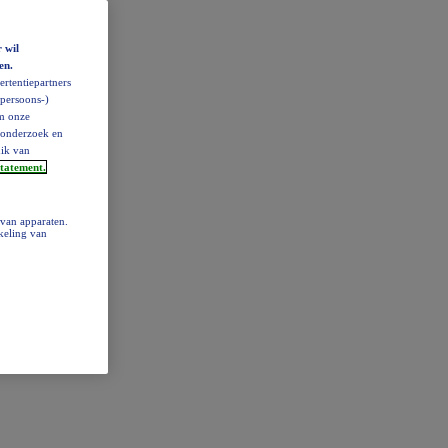
 wil
en.
rtentiepartners
(persoons-)
om onze
ktonderzoek en
uik van
statement.
 van apparaten.
keling van