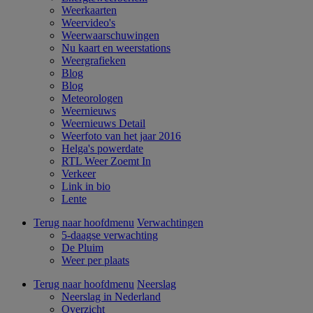
Weerkaarten
Weervideo's
Weerwaarschuwingen
Nu kaart en weerstations
Weergrafieken
Blog
Blog
Meteorologen
Weernieuws
Weernieuws Detail
Weerfoto van het jaar 2016
Helga's powerdate
RTL Weer Zoemt In
Verkeer
Link in bio
Lente
Terug naar hoofdmenu
Verwachtingen
5-daagse verwachting
De Pluim
Weer per plaats
Terug naar hoofdmenu
Neerslag
Neerslag in Nederland
Overzicht