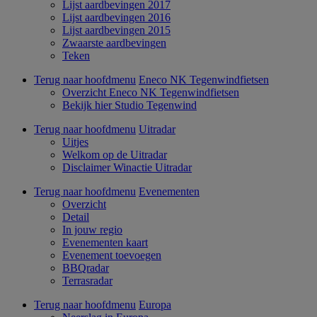
Lijst aardbevingen 2017
Lijst aardbevingen 2016
Lijst aardbevingen 2015
Zwaarste aardbevingen
Teken
Terug naar hoofdmenu
Eneco NK Tegenwindfietsen
Overzicht Eneco NK Tegenwindfietsen
Bekijk hier Studio Tegenwind
Terug naar hoofdmenu
Uitradar
Uitjes
Welkom op de Uitradar
Disclaimer Winactie Uitradar
Terug naar hoofdmenu
Evenementen
Overzicht
Detail
In jouw regio
Evenementen kaart
Evenement toevoegen
BBQradar
Terrasradar
Terug naar hoofdmenu
Europa