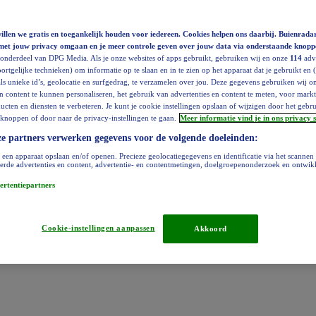
llen we gratis en toegankelijk houden voor iedereen. Cookies helpen ons daarbij. Buienradar
met jouw privacy omgaan en je meer controle geven over jouw data via onderstaande knopp
 onderdeel van DPG Media. Als je onze websites of apps gebruikt, gebruiken wij en onze
114
adve
ortgelijke technieken) om informatie op te slaan en in te zien op het apparaat dat je gebruikt en 
ls unieke id’s, geolocatie en surfgedrag, te verzamelen over jou. Deze gegevens gebruiken wij 
en content te kunnen personaliseren, het gebruik van advertenties en content te meten, voor mar
cten en diensten te verbeteren. Je kunt je cookie instellingen opslaan of wijzigen door het gebr
knoppen of door naar de privacy-instellingen te gaan.
Meer informatie vind je in ons privacy 
e partners verwerken gegevens voor de volgende doeleinden:
 een apparaat opslaan en/of openen. Precieze geolocatiegegevens en identificatie via het scannen
erde advertenties en content, advertentie- en contentmetingen, doelgroepenonderzoek en ontwik
ertentiepartners
Cookie-instellingen aanpassen
Akkoord