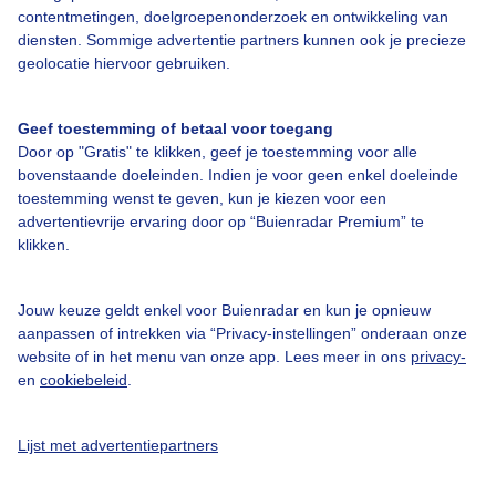
contentmetingen, doelgroepenonderzoek en ontwikkeling van
diensten. Sommige advertentie partners kunnen ook je precieze
Bedrijfsgegevens
geolocatie hiervoor gebruiken.
Veelgestelde vragen
Geef toestemming of betaal voor toegang
Contact
Door op "Gratis" te klikken, geef je toestemming voor alle
Toegankelijkheid
bovenstaande doeleinden. Indien je voor geen enkel doeleinde
toestemming wenst te geven, kun je kiezen voor een
Gebruikersvoorwaarden
advertentievrije ervaring door op “Buienradar Premium” te
klikken.
Adverteren
Buienradar Team
Jouw keuze geldt enkel voor Buienradar en kun je opnieuw
Privacy beleid
aanpassen of intrekken via “Privacy-instellingen” onderaan onze
website of in het menu van onze app. Lees meer in ons
privacy-
Cookie beleid
en
cookiebeleid
.
Privacy instellingen
Gratis weerdata
Lijst met advertentiepartners
@BuienradarNL