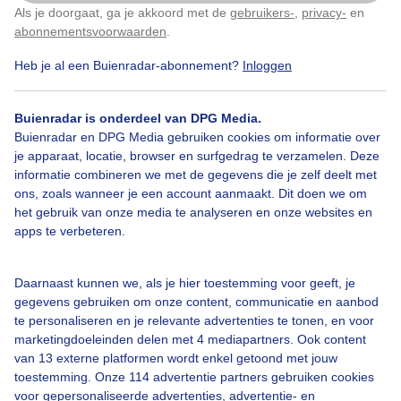
Als je doorgaat, ga je akkoord met de
gebruikers-
,
privacy-
en
Klik
hier
om dit aan te passen
abonnementsvoorwaarden
.
Heb je al een Buienradar-abonnement?
Inloggen
IJsje
Raketje
Zomer
Buienradar is onderdeel van DPG Media.
Buienradar en DPG Media gebruiken cookies om informatie over
Bekijk slideshow
je apparaat, locatie, browser en surfgedrag te verzamelen. Deze
informatie combineren we met de gegevens die je zelf deelt met
ons, zoals wanneer je een account aanmaakt. Dit doen we om
het gebruik van onze media te analyseren en onze websites en
apps te verbeteren.
Een moment geduld aub...
Daarnaast kunnen we, als je hier toestemming voor geeft, je
gegevens gebruiken om onze content, communicatie en aanbod
te personaliseren en je relevante advertenties te tonen, en voor
marketingdoeleinden delen met 4 mediapartners. Ook content
van 13 externe platformen wordt enkel getoond met jouw
toestemming. Onze 114 advertentie partners gebruiken cookies
voor gepersonaliseerde advertenties, advertentie- en
Over Buienradar