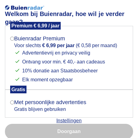
Welkom bij Buienradar, hoe wil je verder
gaan?
Premium € 6,99 / jaar
Mogen we je locatie gebruiken voor het
IJsjesweer
weer?
Buienradar Premium
Voor slechts
€ 6,99 per jaar
(€ 0,58 per maand)
Advertentievrij en privacy veilig
Ontvang voor min. € 40,- aan cadeaus
Indien je hier nog geen akkoord op hebt gegeven,
verschijnt er zo een pop-up uit je browser waarin
10% donatie aan Staatsbosbeheer
deze toestemming gevraagd wordt.
Elk moment opzegbaar
Gratis
Is goed, toon de popup
Met persoonlijke advertenties
Gratis blijven gebruiken
IJs eten vandaag om af te koelen
Instellingen
Nu niet, misschien later
Door: Joyce Derksen
Gemaakt: 23-06-2019, 242x bekeken
Doorgaan
Gebruik je Safari en wil je niet elke dag deze pop-up zien?