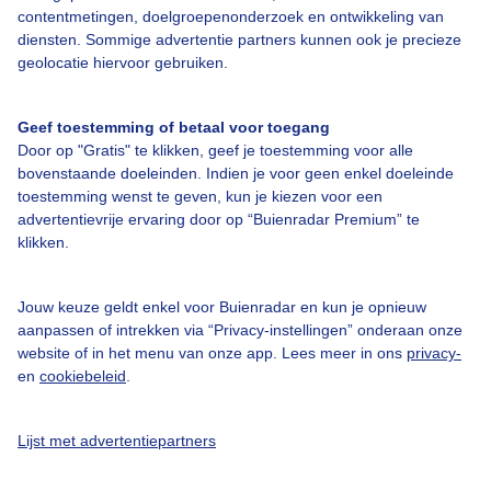
contentmetingen, doelgroepenonderzoek en ontwikkeling van
Bedrijfsgegevens
diensten. Sommige advertentie partners kunnen ook je precieze
Veelgestelde vragen
geolocatie hiervoor gebruiken.
Contact
Geef toestemming of betaal voor toegang
Toegankelijkheid
Door op "Gratis" te klikken, geef je toestemming voor alle
Gebruikersvoorwaarden
bovenstaande doeleinden. Indien je voor geen enkel doeleinde
toestemming wenst te geven, kun je kiezen voor een
Adverteren
advertentievrije ervaring door op “Buienradar Premium” te
Buienradar Team
klikken.
Privacy beleid
Jouw keuze geldt enkel voor Buienradar en kun je opnieuw
Cookie beleid
aanpassen of intrekken via “Privacy-instellingen” onderaan onze
Privacy instellingen
website of in het menu van onze app. Lees meer in ons
privacy-
en
cookiebeleid
.
Gratis weerdata
Lijst met advertentiepartners
@BuienradarNL
Buienradar