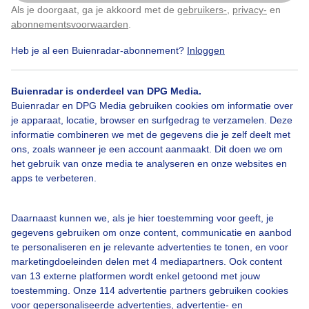
Als je doorgaat, ga je akkoord met de
gebruikers-
,
privacy-
en
Klik
hier
om dit aan te passen
abonnementsvoorwaarden
.
Herfst
Heb je al een Buienradar-abonnement?
Inloggen
Bekijk slideshow
Buienradar is onderdeel van DPG Media.
Buienradar en DPG Media gebruiken cookies om informatie over
je apparaat, locatie, browser en surfgedrag te verzamelen. Deze
informatie combineren we met de gegevens die je zelf deelt met
ons, zoals wanneer je een account aanmaakt. Dit doen we om
het gebruik van onze media te analyseren en onze websites en
Een moment geduld aub...
apps te verbeteren.
Daarnaast kunnen we, als je hier toestemming voor geeft, je
gegevens gebruiken om onze content, communicatie en aanbod
te personaliseren en je relevante advertenties te tonen, en voor
marketingdoeleinden delen met 4 mediapartners. Ook content
van 13 externe platformen wordt enkel getoond met jouw
Over Buienradar
toestemming. Onze 114 advertentie partners gebruiken cookies
voor gepersonaliseerde advertenties, advertentie- en