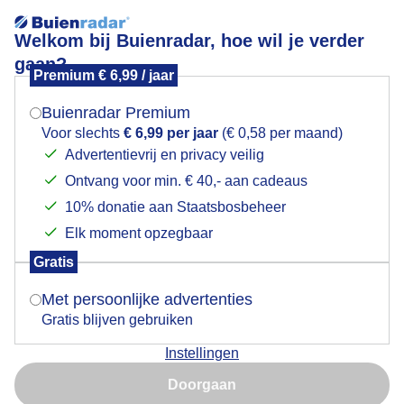
Welkom bij Buienradar, hoe wil je verder
gaan?
Premium € 6,99 / jaar
Mogen we je locatie gebruiken voor het
Lees meer.
weer?
Buienradar Premium
Robin Wagenvoort - Panorama binnenstad Deventer
Voor slechts
€ 6,99 per jaar
(€ 0,58 per maand)
Advertentievrij en privacy veilig
Ontvang voor min. € 40,- aan cadeaus
Indien je hier nog geen akkoord op hebt gegeven,
verschijnt er zo een pop-up uit je browser waarin
10% donatie aan Staatsbosbeheer
deze toestemming gevraagd wordt.
Elk moment opzegbaar
Gratis
Is goed, toon de popup
Robin Wagenvoort - Panorama binnenstad Deventer
Met persoonlijke advertenties
Gratis blijven gebruiken
Door: Robin Wagenvoort
Gemaakt: 05-12-2018, 8651x bekeken
Instellingen
Nu niet, misschien later
Doorgaan
Gebruik je Safari en wil je niet elke dag deze pop-up zien?
19
1