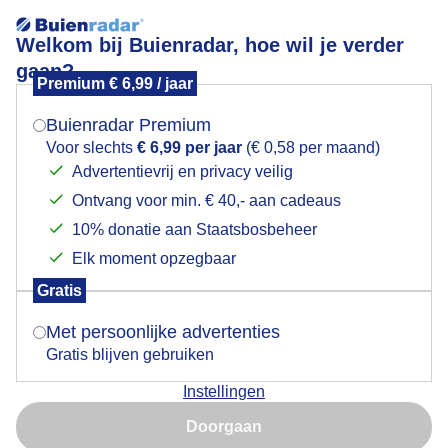
Welkom bij Buienradar, hoe wil je verder
gaan?
Premium € 6,99 / jaar
Mogen we je locatie gebruiken voor het
Bui op komst?
weer?
Buienradar Premium
Voor slechts
€ 6,99 per jaar
(€ 0,58 per maand)
Advertentievrij en privacy veilig
Ontvang voor min. € 40,- aan cadeaus
Indien je hier nog geen akkoord op hebt gegeven,
verschijnt er zo een pop-up uit je browser waarin
10% donatie aan Staatsbosbeheer
deze toestemming gevraagd wordt.
Elk moment opzegbaar
Gratis
Is goed, toon de popup
Met persoonlijke advertenties
Gratis blijven gebruiken
Om 18.15 uur in Kats, Zeeland. De lucht verandert, het
Instellingen
is benauwd.
Nu niet, misschien later
Doorgaan
Door: Geeske Harkema
Gemaakt: 18-06-2026, 119x bekeken
Gebruik je Safari en wil je niet elke dag deze pop-up zien?