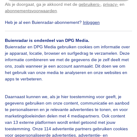
Als je doorgaat, ga je akkoord met de
gebruikers-
,
privacy-
en
Klik
hier
om dit aan te passen
abonnementsvoorwaarden
.
Heb je al een Buienradar-abonnement?
Inloggen
1
Drukkend
Bui
Buienradar is onderdeel van DPG Media.
Buienradar en DPG Media gebruiken cookies om informatie over
je apparaat, locatie, browser en surfgedrag te verzamelen. Deze
Bekijk slideshow
informatie combineren we met de gegevens die je zelf deelt met
ons, zoals wanneer je een account aanmaakt. Dit doen we om
het gebruik van onze media te analyseren en onze websites en
apps te verbeteren.
Daarnaast kunnen we, als je hier toestemming voor geeft, je
Een moment geduld aub...
gegevens gebruiken om onze content, communicatie en aanbod
te personaliseren en je relevante advertenties te tonen, en voor
marketingdoeleinden delen met 4 mediapartners. Ook content
van 13 externe platformen wordt enkel getoond met jouw
toestemming. Onze 114 advertentie partners gebruiken cookies
voor gepersonaliseerde advertenties, advertentie- en