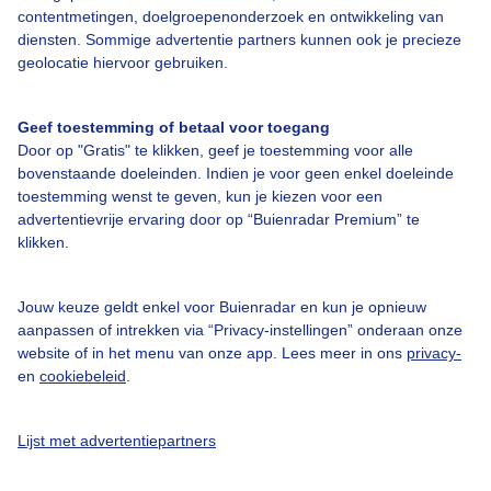
contentmetingen, doelgroepenonderzoek en ontwikkeling van
Over Buienradar
diensten. Sommige advertentie partners kunnen ook je precieze
geolocatie hiervoor gebruiken.
Bedrijfsgegevens
Geef toestemming of betaal voor toegang
Veelgestelde vragen
Door op "Gratis" te klikken, geef je toestemming voor alle
Contact
bovenstaande doeleinden. Indien je voor geen enkel doeleinde
toestemming wenst te geven, kun je kiezen voor een
Toegankelijkheid
advertentievrije ervaring door op “Buienradar Premium” te
klikken.
Gebruikersvoorwaarden
Adverteren
Jouw keuze geldt enkel voor Buienradar en kun je opnieuw
Buienradar Team
aanpassen of intrekken via “Privacy-instellingen” onderaan onze
website of in het menu van onze app. Lees meer in ons
privacy-
Privacy beleid
en
cookiebeleid
.
Cookie beleid
Privacy instellingen
Lijst met advertentiepartners
Gratis weerdata