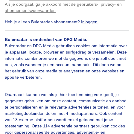
Als je doorgaat, ga je akkoord met de
gebruikers-
,
privacy-
en
Klik
hier
om dit aan te passen
Door: Jessie van Neer
Gemaakt: 18-06-2026, 9x bekeken
abonnementsvoorwaarden
.
Heb je al een Buienradar-abonnement?
Inloggen
Buienradar is onderdeel van DPG Media.
Buienradar en DPG Media gebruiken cookies om informatie over
Bekijk slideshow
je apparaat, locatie, browser en surfgedrag te verzamelen. Deze
informatie combineren we met de gegevens die je zelf deelt met
ons, zoals wanneer je een account aanmaakt. Dit doen we om
het gebruik van onze media te analyseren en onze websites en
apps te verbeteren.
Een moment geduld aub...
Daarnaast kunnen we, als je hier toestemming voor geeft, je
gegevens gebruiken om onze content, communicatie en aanbod
te personaliseren en je relevante advertenties te tonen, en voor
marketingdoeleinden delen met 4 mediapartners. Ook content
van 13 externe platformen wordt enkel getoond met jouw
toestemming. Onze 114 advertentie partners gebruiken cookies
voor gepersonaliseerde advertenties, advertentie- en