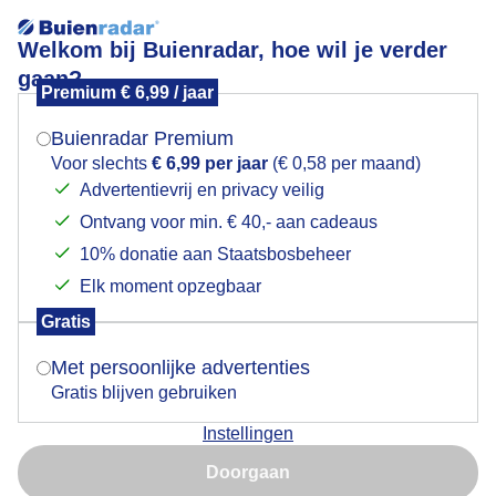
Welkom bij Buienradar, hoe wil je verder
gaan?
Premium € 6,99 / jaar
Mogen we je locatie gebruiken voor het
Vanmorgen nog bewolking en vliegtuigstrepen
weer?
Buienradar Premium
Voor slechts
€ 6,99 per jaar
(€ 0,58 per maand)
Advertentievrij en privacy veilig
Ontvang voor min. € 40,- aan cadeaus
Indien je hier nog geen akkoord op hebt gegeven,
verschijnt er zo een pop-up uit je browser waarin
10% donatie aan Staatsbosbeheer
deze toestemming gevraagd wordt.
Elk moment opzegbaar
Gratis
Is goed, toon de popup
Met persoonlijke advertenties
Gratis blijven gebruiken
Instellingen
Nu niet, misschien later
Doorgaan
Gebruik je Safari en wil je niet elke dag deze pop-up zien?