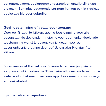
Over Buienradar
contentmetingen, doelgroepenonderzoek en ontwikkeling van
diensten. Sommige advertentie partners kunnen ook je precieze
geolocatie hiervoor gebruiken.
Bedrijfsgegevens
Veelgestelde vragen
Geef toestemming of betaal voor toegang
Contact
Door op "Gratis" te klikken, geef je toestemming voor alle
bovenstaande doeleinden. Indien je voor geen enkel doeleinde
Toegankelijkheid
toestemming wenst te geven, kun je kiezen voor een
advertentievrije ervaring door op “Buienradar Premium” te
Gebruikersvoorwaarden
klikken.
Adverteren
Buienradar Team
Jouw keuze geldt enkel voor Buienradar en kun je opnieuw
aanpassen of intrekken via “Privacy-instellingen” onderaan onze
Privacy beleid
website of in het menu van onze app. Lees meer in ons
privacy-
Cookie beleid
en
cookiebeleid
.
Privacy instellingen
Lijst met advertentiepartners
Gratis weerdata