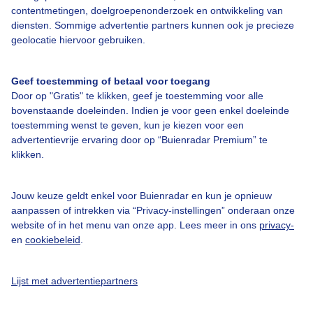
contentmetingen, doelgroepenonderzoek en ontwikkeling van
Bedrijfsgegevens
diensten. Sommige advertentie partners kunnen ook je precieze
geolocatie hiervoor gebruiken.
Veelgestelde vragen
Contact
Geef toestemming of betaal voor toegang
Toegankelijkheid
Door op "Gratis" te klikken, geef je toestemming voor alle
bovenstaande doeleinden. Indien je voor geen enkel doeleinde
Gebruikersvoorwaarden
toestemming wenst te geven, kun je kiezen voor een
Adverteren
advertentievrije ervaring door op “Buienradar Premium” te
klikken.
Buienradar Team
Privacy beleid
Jouw keuze geldt enkel voor Buienradar en kun je opnieuw
Cookie beleid
aanpassen of intrekken via “Privacy-instellingen” onderaan onze
website of in het menu van onze app. Lees meer in ons
privacy-
Privacy instellingen
en
cookiebeleid
.
Gratis weerdata
Lijst met advertentiepartners
@BuienradarNL