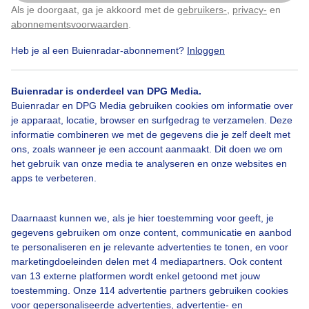
Als je doorgaat, ga je akkoord met de
gebruikers-
,
privacy-
en
Klik
hier
om dit aan te passen
abonnementsvoorwaarden
.
Heb je al een Buienradar-abonnement?
Inloggen
Bekijk slideshow
Buienradar is onderdeel van DPG Media.
Buienradar en DPG Media gebruiken cookies om informatie over
je apparaat, locatie, browser en surfgedrag te verzamelen. Deze
informatie combineren we met de gegevens die je zelf deelt met
ons, zoals wanneer je een account aanmaakt. Dit doen we om
het gebruik van onze media te analyseren en onze websites en
apps te verbeteren.
Een moment geduld aub...
Daarnaast kunnen we, als je hier toestemming voor geeft, je
gegevens gebruiken om onze content, communicatie en aanbod
te personaliseren en je relevante advertenties te tonen, en voor
marketingdoeleinden delen met 4 mediapartners. Ook content
van 13 externe platformen wordt enkel getoond met jouw
Over Buienradar
toestemming. Onze 114 advertentie partners gebruiken cookies
voor gepersonaliseerde advertenties, advertentie- en