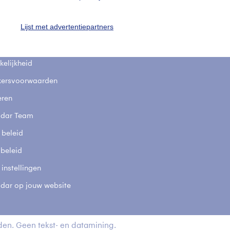
fsgegevens
De Bilt
Lijst met advertentiepartners
stelde vragen
t
elijkheid
kersvoorwaarden
eren
adar Team
 beleid
 beleid
 instellingen
adar op jouw website
en. Geen tekst- en datamining.