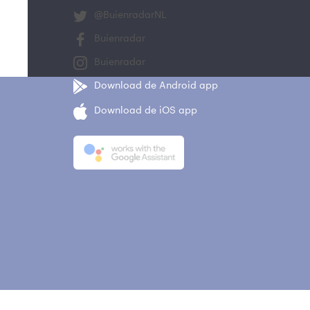
@BuienradarNL
Buienradar
Buienradar
Download de Android app
Download de iOS app