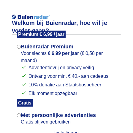
Reisinforma
Welkom bij Buienradar, hoe wil je
verder gaan?
Premium € 6,99 / jaar
Buienradar Premium
Voor slechts
€ 6,99 per jaar
(€ 0,58 per
wijd
Foto en video
Weerzine
maand)
Mogen we je locatie gebruiken voor
Advertentievrij en privacy veilig
het weer?
Zoeken in 
Ontvang voor min. € 40,- aan cadeaus
10% donatie aan Staatsbosbeheer
eerfotos uit Schagen Noord-Holland
Elk moment opzegbaar
Indien je hier nog geen akkoord op hebt
Gratis
gegeven, verschijnt er zo een pop-up uit
je browser waarin deze toestemming
Met persoonlijke advertenties
gevraagd wordt.
Gratis blijven gebruiken
Instellingen