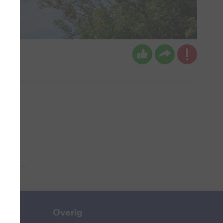
 aub...
Overig