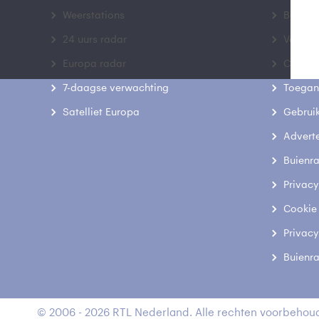
Weerstations
Bedrij
24 uurs radar
Veelge
Europa radar
Contac
7-daagse verwachting
Toegank
Satelliet Europa
Gebrui
Advert
Buienr
Privacy
Cookie
Privacy
Buienr
© 2006 - 2026 RTL Nederland. Alle rechten voorbehoud