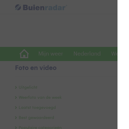
Mijn weer
Nederland
Wereld
Foto en video
W
Uitgelicht
Weerfoto van de week
Laatst toegevoegd
Best gewaardeerd
Populaire categorieën