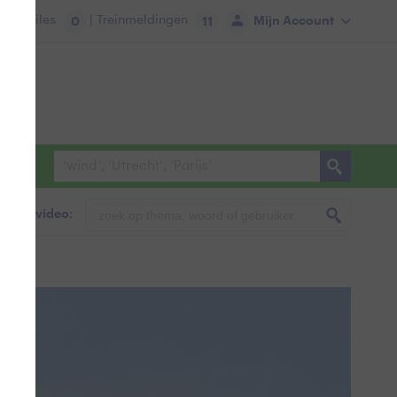
tie:
Files
| Treinmeldingen
Mijn Account
0
11
foto & video: