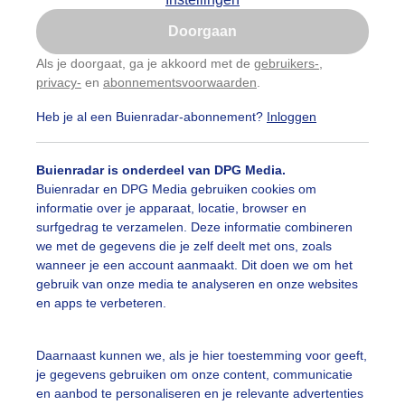
Is goed, toon de popup
Doorgaan
Nu niet, misschien later
Als je doorgaat, ga je akkoord met de
gebruikers-
,
privacy-
en
abonnementsvoorwaarden
.
Gebruik je Safari en wil je niet elke dag deze pop-up
zien?
Heb je al een Buienradar-abonnement?
Inloggen
Klik
hier
om dit aan te passen
Buienradar is onderdeel van DPG Media.
Buienradar en DPG Media gebruiken cookies om
informatie over je apparaat, locatie, browser en
surfgedrag te verzamelen. Deze informatie combineren
we met de gegevens die je zelf deelt met ons, zoals
wanneer je een account aanmaakt. Dit doen we om het
gebruik van onze media te analyseren en onze websites
en apps te verbeteren.
Daarnaast kunnen we, als je hier toestemming voor geeft,
je gegevens gebruiken om onze content, communicatie
en aanbod te personaliseren en je relevante advertenties