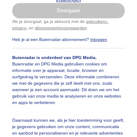
Is goed, toon de popup
Doorgaan
Nu niet, misschien later
Als je doorgaat, ga je akkoord met de
gebruikers-
,
privacy-
en
abonnementsvoorwaarden
.
Gebruik je Safari en wil je niet elke dag deze pop-up
zien?
Heb je al een Buienradar-abonnement?
Inloggen
Klik
hier
om dit aan te passen
Buienradar is onderdeel van DPG Media.
Buienradar en DPG Media gebruiken cookies om
informatie over je apparaat, locatie, browser en
surfgedrag te verzamelen. Deze informatie combineren
we met de gegevens die je zelf deelt met ons, zoals
wanneer je een account aanmaakt. Dit doen we om het
gebruik van onze media te analyseren en onze websites
en apps te verbeteren.
Daarnaast kunnen we, als je hier toestemming voor geeft,
je gegevens gebruiken om onze content, communicatie
r: Henk Voermans
Gemaakt: 17-06-2026, 31x bekeken
en aanbod te personaliseren en je relevante advertenties