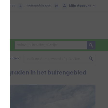
tie:
Files
| Treinmeldingen
Mijn Account
4
12
foto & video:
25 graden in het buitengebied