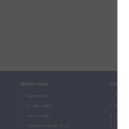
B
Direct naar
Over B
Weerstations
Bedrij
24 uurs radar
Veelge
Europa radar
Contac
7-daagse verwachting
Toegank