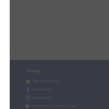
 aub...
Overig
@BuienradarNL
Buienradar
Buienradar
Download de Android app