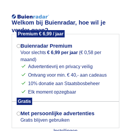
Reisinforma
Welkom bij Buienradar, hoe wil je
verder gaan?
Premium € 6,99 / jaar
Buienradar Premium
Voor slechts
€ 6,99 per jaar
(€ 0,58 per
wijd
Foto en video
Weerzine
maand)
Mogen we je locatie gebruiken voor
Advertentievrij en privacy veilig
het weer?
Zoeken in 
Ontvang voor min. € 40,- aan cadeaus
10% donatie aan Staatsbosbeheer
anaf 16.30 uur kwam de zon erbij met 
Elk moment opzegbaar
an Kaatsheuvel.
Indien je hier nog geen akkoord op hebt
Gratis
gegeven, verschijnt er zo een pop-up uit
je browser waarin deze toestemming
Met persoonlijke advertenties
gevraagd wordt.
Gratis blijven gebruiken
Instellingen