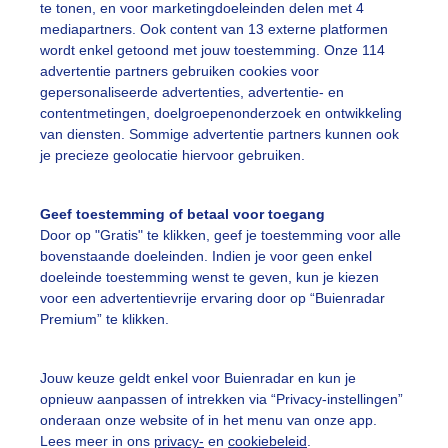
te tonen, en voor marketingdoeleinden delen met 4
mediapartners. Ook content van 13 externe platformen
wordt enkel getoond met jouw toestemming. Onze 114
ekijk slideshow
advertentie partners gebruiken cookies voor
gepersonaliseerde advertenties, advertentie- en
contentmetingen, doelgroepenonderzoek en ontwikkeling
van diensten. Sommige advertentie partners kunnen ook
je precieze geolocatie hiervoor gebruiken.
Een moment geduld
Geef toestemming of betaal voor toegang
Door op "Gratis" te klikken, geef je toestemming voor alle
bovenstaande doeleinden. Indien je voor geen enkel
doeleinde toestemming wenst te geven, kun je kiezen
uienradar
Mijn weer
voor een advertentievrije ervaring door op “Buienradar
Premium” te klikken.
fsgegevens
De Bilt
stelde vragen
Jouw keuze geldt enkel voor Buienradar en kun je
opnieuw aanpassen of intrekken via “Privacy-instellingen”
t
onderaan onze website of in het menu van onze app.
elijkheid
Lees meer in ons
privacy-
en
cookiebeleid
.