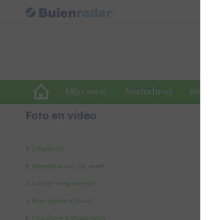
Mijn weer
Nederland
Wereld
Foto en video
V
Uitgelicht
v
Weerfoto van de week
Laatst toegevoegd
Best gewaardeerd
Populaire categorieën