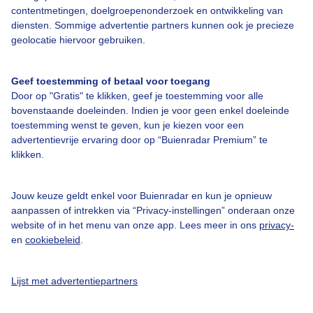
contentmetingen, doelgroepenonderzoek en ontwikkeling van
diensten. Sommige advertentie partners kunnen ook je precieze
Bedrijfsgegevens
geolocatie hiervoor gebruiken.
Veelgestelde vragen
Geef toestemming of betaal voor toegang
Contact
Door op "Gratis" te klikken, geef je toestemming voor alle
Toegankelijkheid
bovenstaande doeleinden. Indien je voor geen enkel doeleinde
toestemming wenst te geven, kun je kiezen voor een
Gebruikersvoorwaarden
advertentievrije ervaring door op “Buienradar Premium” te
klikken.
Adverteren
Buienradar Team
Jouw keuze geldt enkel voor Buienradar en kun je opnieuw
Privacy beleid
aanpassen of intrekken via “Privacy-instellingen” onderaan onze
website of in het menu van onze app. Lees meer in ons
privacy-
Cookie beleid
en
cookiebeleid
.
Privacy instellingen
Gratis weerdata
Lijst met advertentiepartners
@BuienradarNL