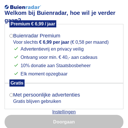
Welkom bij Buienradar, hoe wil je verder
gaan?
Premium € 6,99 / jaar
Mogen we je locatie gebruiken voor het
Bewolkt
weer?
Buienradar Premium
Voor slechts
€ 6,99 per jaar
(€ 0,58 per maand)
Advertentievrij en privacy veilig
Ontvang voor min. € 40,- aan cadeaus
Indien je hier nog geen akkoord op hebt gegeven,
verschijnt er zo een pop-up uit je browser waarin
10% donatie aan Staatsbosbeheer
deze toestemming gevraagd wordt.
Elk moment opzegbaar
Gratis
Is goed, toon de popup
Met persoonlijke advertenties
Gratis blijven gebruiken
Vanmiddag in Akersloot
Instellingen
Nu niet, misschien later
Door: Yvonne Raphael
Gemaakt: 17-06-2026, 20x bekeken
Doorgaan
Gebruik je Safari en wil je niet elke dag deze pop-up zien?