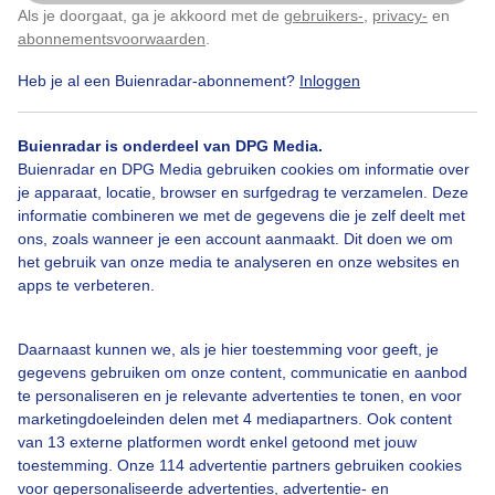
Als je doorgaat, ga je akkoord met de
gebruikers-
,
privacy-
en
Klik
hier
om dit aan te passen
abonnementsvoorwaarden
.
Heb je al een Buienradar-abonnement?
Inloggen
Slootje
Wolken
Dieren
Buienradar is onderdeel van DPG Media.
Buienradar en DPG Media gebruiken cookies om informatie over
Bekijk slideshow
je apparaat, locatie, browser en surfgedrag te verzamelen. Deze
informatie combineren we met de gegevens die je zelf deelt met
ons, zoals wanneer je een account aanmaakt. Dit doen we om
het gebruik van onze media te analyseren en onze websites en
apps te verbeteren.
Een moment geduld aub...
Daarnaast kunnen we, als je hier toestemming voor geeft, je
gegevens gebruiken om onze content, communicatie en aanbod
te personaliseren en je relevante advertenties te tonen, en voor
marketingdoeleinden delen met 4 mediapartners. Ook content
van 13 externe platformen wordt enkel getoond met jouw
toestemming. Onze 114 advertentie partners gebruiken cookies
voor gepersonaliseerde advertenties, advertentie- en
Over Buienradar