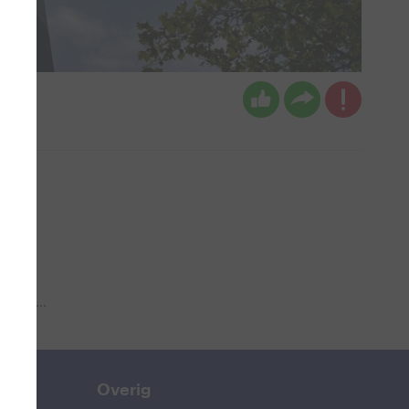
n
 aub...
Overig