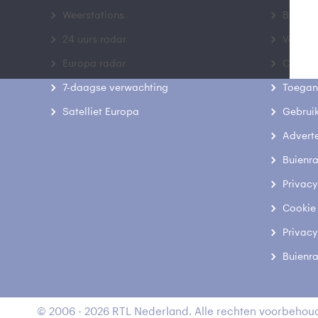
Weerstations
Bedrij
24 uurs radar
Veelge
Europa radar
Contac
7-daagse verwachting
Toegank
Satelliet Europa
Gebrui
Advert
Buienr
Privacy
Cookie
Privacy
Buienr
© 2006 - 2026 RTL Nederland. Alle rechten voorbehoud