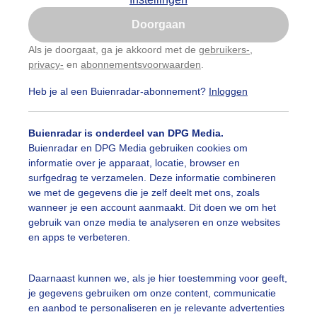
Is goed, toon de popup
Doorgaan
Nu niet, misschien later
Als je doorgaat, ga je akkoord met de
gebruikers-
,
privacy-
en
abonnementsvoorwaarden
.
Gebruik je Safari en wil je niet elke dag deze pop-up
zien?
Heb je al een Buienradar-abonnement?
Inloggen
Klik
hier
om dit aan te passen
Buienradar is onderdeel van DPG Media.
Buienradar en DPG Media gebruiken cookies om
informatie over je apparaat, locatie, browser en
surfgedrag te verzamelen. Deze informatie combineren
we met de gegevens die je zelf deelt met ons, zoals
wanneer je een account aanmaakt. Dit doen we om het
gebruik van onze media te analyseren en onze websites
en apps te verbeteren.
Daarnaast kunnen we, als je hier toestemming voor geeft,
je gegevens gebruiken om onze content, communicatie
en aanbod te personaliseren en je relevante advertenties