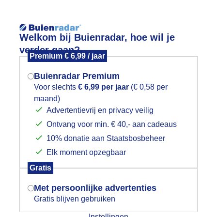
Reisinforma
Welkom bij Buienradar, hoe wil je
verder gaan?
Premium € 6,99 / jaar
Buienradar Premium
Voor slechts
€ 6,99 per jaar
(€ 0,58 per
wijd
Foto en video
Weerzine
maand)
Mogen we je locatie gebruiken voor
Advertentievrij en privacy veilig
het weer?
Zoeken in 
Ontvang voor min. € 40,- aan cadeaus
10% donatie aan Staatsbosbeheer
e zon!
Elk moment opzegbaar
Indien je hier nog geen akkoord op hebt
Gratis
gegeven, verschijnt er zo een pop-up uit
je browser waarin deze toestemming
Met persoonlijke advertenties
gevraagd wordt.
Gratis blijven gebruiken
Instellingen