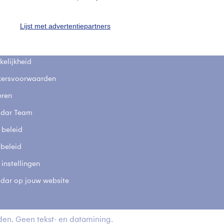
fsgegevens
De Bilt
Lijst met advertentiepartners
stelde vragen
t
elijkheid
kersvoorwaarden
eren
adar Team
 beleid
 beleid
 instellingen
adar op jouw website
en. Geen tekst- en datamining.