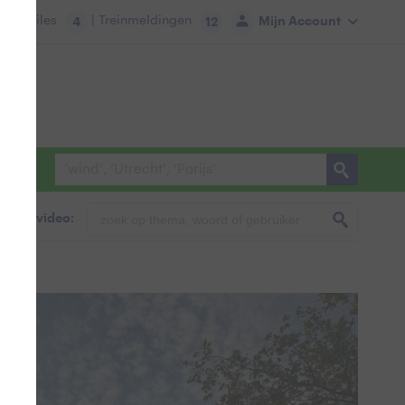
tie:
Files
| Treinmeldingen
Mijn Account
4
12
foto & video: