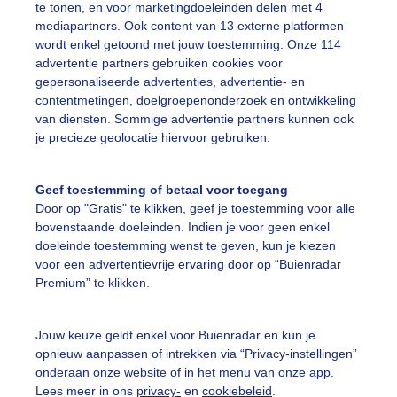
te tonen, en voor marketingdoeleinden delen met 4
mediapartners. Ook content van 13 externe platformen
wordt enkel getoond met jouw toestemming. Onze 114
advertentie partners gebruiken cookies voor
gepersonaliseerde advertenties, advertentie- en
contentmetingen, doelgroepenonderzoek en ontwikkeling
r: Erica van Leeuwen-de Bruijn
Gemaakt: 17-06-2026, 12x bekeke
van diensten. Sommige advertentie partners kunnen ook
je precieze geolocatie hiervoor gebruiken.
ekijk slideshow
Geef toestemming of betaal voor toegang
Door op "Gratis" te klikken, geef je toestemming voor alle
bovenstaande doeleinden. Indien je voor geen enkel
doeleinde toestemming wenst te geven, kun je kiezen
voor een advertentievrije ervaring door op “Buienradar
Premium” te klikken.
Een moment geduld
Jouw keuze geldt enkel voor Buienradar en kun je
opnieuw aanpassen of intrekken via “Privacy-instellingen”
onderaan onze website of in het menu van onze app.
uienradar
Mijn weer
Lees meer in ons
privacy-
en
cookiebeleid
.