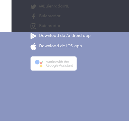
@BuienradarNL
Buienradar
Buienradar
Download de Android app
Download de iOS app