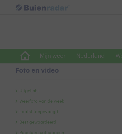
Mijn weer
Nederland
Wereld
Foto en video
D
Uitgelicht
Weerfoto van de week
Laatst toegevoegd
Best gewaardeerd
Populaire categorieën