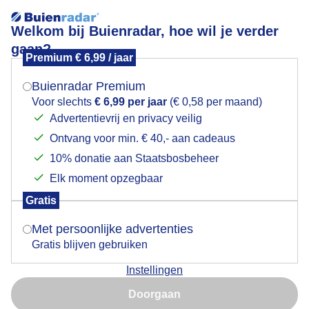
Welkom bij Buienradar, hoe wil je verder
gaan?
Premium € 6,99 / jaar
Mogen we je locatie gebruiken voor het
Lees meer.
weer?
Buienradar Premium
droog en warm
Voor slechts
€ 6,99 per jaar
(€ 0,58 per maand)
Advertentievrij en privacy veilig
Ontvang voor min. € 40,- aan cadeaus
Indien je hier nog geen akkoord op hebt gegeven,
verschijnt er zo een pop-up uit je browser waarin
10% donatie aan Staatsbosbeheer
deze toestemming gevraagd wordt.
Elk moment opzegbaar
Gratis
Is goed, toon de popup
Met persoonlijke advertenties
Gratis blijven gebruiken
Instellingen
Nu niet, misschien later
Doorgaan
Door: ben Saanen
Gemaakt: 17-06-2026, 15x bekeken
Gebruik je Safari en wil je niet elke dag deze pop-up zien?