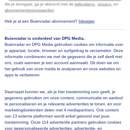
Als je doorgaat, ga je akkoord met de
gebruikers-
,
privacy-
en
Klik
hier
om dit aan te passen
abonnementsvoorwaarden
.
Heb je al een Buienradar-abonnement?
Inloggen
Bekijk slideshow
Buienradar is onderdeel van DPG Media.
Buienradar en DPG Media gebruiken cookies om informatie over
je apparaat, locatie, browser en surfgedrag te verzamelen. Deze
informatie combineren we met de gegevens die je zelf deelt met
ons, zoals wanneer je een account aanmaakt. Dit doen we om
het gebruik van onze media te analyseren en onze websites en
apps te verbeteren.
Een moment geduld aub...
Daarnaast kunnen we, als je hier toestemming voor geeft, je
gegevens gebruiken om onze content, communicatie en aanbod
te personaliseren en je relevante advertenties te tonen, en voor
marketingdoeleinden delen met 4 mediapartners. Ook content
van 13 externe platformen wordt enkel getoond met jouw
Over Buienradar
toestemming. Onze 114 advertentie partners gebruiken cookies
voor gepersonaliseerde advertenties, advertentie- en