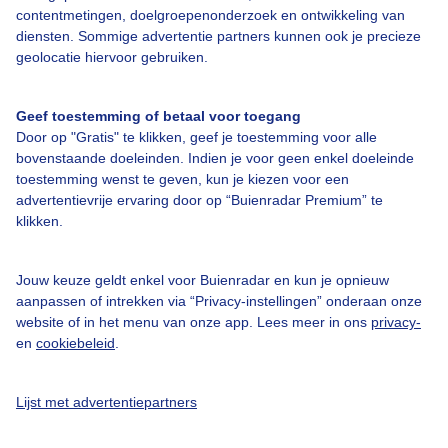
contentmetingen, doelgroepenonderzoek en ontwikkeling van
Bedrijfsgegevens
diensten. Sommige advertentie partners kunnen ook je precieze
geolocatie hiervoor gebruiken.
Veelgestelde vragen
Contact
Geef toestemming of betaal voor toegang
Toegankelijkheid
Door op "Gratis" te klikken, geef je toestemming voor alle
bovenstaande doeleinden. Indien je voor geen enkel doeleinde
Gebruikersvoorwaarden
toestemming wenst te geven, kun je kiezen voor een
Adverteren
advertentievrije ervaring door op “Buienradar Premium” te
klikken.
Buienradar Team
Privacy beleid
Jouw keuze geldt enkel voor Buienradar en kun je opnieuw
aanpassen of intrekken via “Privacy-instellingen” onderaan onze
Cookie beleid
website of in het menu van onze app. Lees meer in ons
privacy-
Privacy instellingen
en
cookiebeleid
.
Gratis weerdata
Lijst met advertentiepartners
@BuienradarNL