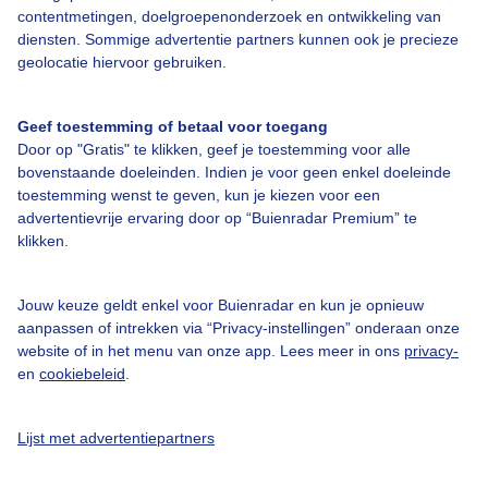
contentmetingen, doelgroepenonderzoek en ontwikkeling van
diensten. Sommige advertentie partners kunnen ook je precieze
geolocatie hiervoor gebruiken.
Over Buienradar
Geef toestemming of betaal voor toegang
Door op "Gratis" te klikken, geef je toestemming voor alle
Bedrijfsgegevens
bovenstaande doeleinden. Indien je voor geen enkel doeleinde
toestemming wenst te geven, kun je kiezen voor een
Veelgestelde vragen
advertentievrije ervaring door op “Buienradar Premium” te
Contact
klikken.
Toegankelijkheid
Jouw keuze geldt enkel voor Buienradar en kun je opnieuw
Gebruikersvoorwaarden
aanpassen of intrekken via “Privacy-instellingen” onderaan onze
website of in het menu van onze app. Lees meer in ons
privacy-
Adverteren
en
cookiebeleid
.
Buienradar Team
Privacy beleid
Lijst met advertentiepartners
Cookie beleid