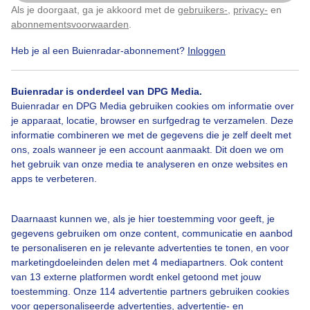
Klaprozen Blauwe lucht Wolkjes Bruine labrador
Als je doorgaat, ga je akkoord met de
gebruikers-
,
privacy-
en
Klik
hier
om dit aan te passen
Bailey Natuur
abonnementsvoorwaarden
.
Heb je al een Buienradar-abonnement?
Inloggen
Door: Sandra Romijn
Gemaakt: 16-06-2026, 33x bekeken
Buienradar is onderdeel van DPG Media.
Buienradar en DPG Media gebruiken cookies om informatie over
Bruinelabrador
Klaprozen
je apparaat, locatie, browser en surfgedrag te verzamelen. Deze
informatie combineren we met de gegevens die je zelf deelt met
ons, zoals wanneer je een account aanmaakt. Dit doen we om
het gebruik van onze media te analyseren en onze websites en
Bekijk slideshow
apps te verbeteren.
Daarnaast kunnen we, als je hier toestemming voor geeft, je
gegevens gebruiken om onze content, communicatie en aanbod
te personaliseren en je relevante advertenties te tonen, en voor
marketingdoeleinden delen met 4 mediapartners. Ook content
Een moment geduld aub...
van 13 externe platformen wordt enkel getoond met jouw
toestemming. Onze 114 advertentie partners gebruiken cookies
voor gepersonaliseerde advertenties, advertentie- en