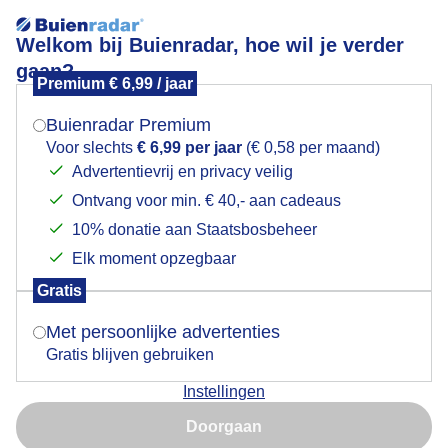
Welkom bij Buienradar, hoe wil je verder
gaan?
Premium € 6,99 / jaar
Mogen we je locatie gebruiken voor het
Weerfoto
weer?
Buienradar Premium
Voor slechts
€ 6,99 per jaar
(€ 0,58 per maand)
Advertentievrij en privacy veilig
Ontvang voor min. € 40,- aan cadeaus
Indien je hier nog geen akkoord op hebt gegeven,
verschijnt er zo een pop-up uit je browser waarin
10% donatie aan Staatsbosbeheer
deze toestemming gevraagd wordt.
Elk moment opzegbaar
Gratis
Is goed, toon de popup
Met persoonlijke advertenties
Gratis blijven gebruiken
Instellingen
Nu niet, misschien later
Doorgaan
Gebruik je Safari en wil je niet elke dag deze pop-up zien?