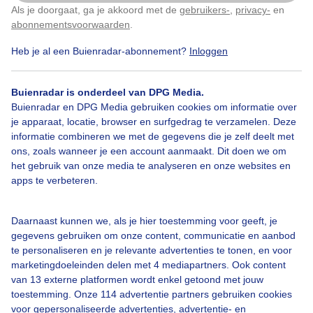
Als je doorgaat, ga je akkoord met de
gebruikers-
,
privacy-
en
Klik
hier
om dit aan te passen
abonnementsvoorwaarden
.
Bekijk slideshow
Heb je al een Buienradar-abonnement?
Inloggen
Buienradar is onderdeel van DPG Media.
Buienradar en DPG Media gebruiken cookies om informatie over
je apparaat, locatie, browser en surfgedrag te verzamelen. Deze
informatie combineren we met de gegevens die je zelf deelt met
Een moment geduld aub...
ons, zoals wanneer je een account aanmaakt. Dit doen we om
het gebruik van onze media te analyseren en onze websites en
apps te verbeteren.
Daarnaast kunnen we, als je hier toestemming voor geeft, je
gegevens gebruiken om onze content, communicatie en aanbod
Over Buienradar
te personaliseren en je relevante advertenties te tonen, en voor
marketingdoeleinden delen met 4 mediapartners. Ook content
van 13 externe platformen wordt enkel getoond met jouw
Bedrijfsgegevens
toestemming. Onze 114 advertentie partners gebruiken cookies
Veelgestelde vragen
voor gepersonaliseerde advertenties, advertentie- en