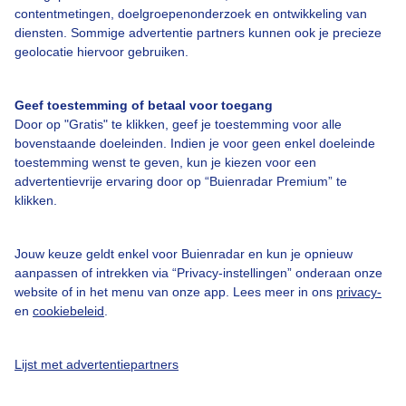
contentmetingen, doelgroepenonderzoek en ontwikkeling van
Contact
diensten. Sommige advertentie partners kunnen ook je precieze
geolocatie hiervoor gebruiken.
Toegankelijkheid
Gebruikersvoorwaarden
Geef toestemming of betaal voor toegang
Adverteren
Door op "Gratis" te klikken, geef je toestemming voor alle
bovenstaande doeleinden. Indien je voor geen enkel doeleinde
Buienradar Team
toestemming wenst te geven, kun je kiezen voor een
Privacy beleid
advertentievrije ervaring door op “Buienradar Premium” te
klikken.
Cookie beleid
Privacy instellingen
Jouw keuze geldt enkel voor Buienradar en kun je opnieuw
Gratis weerdata
aanpassen of intrekken via “Privacy-instellingen” onderaan onze
website of in het menu van onze app. Lees meer in ons
privacy-
en
cookiebeleid
.
@BuienradarNL
Buienradar
Lijst met advertentiepartners
Buienradar