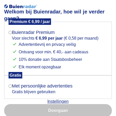
Welkom bij Buienradar, hoe wil je verder
gaan?
Premium € 6,99 / jaar
Mogen we je locatie gebruiken voor het
Div wolkenluchten boven Utrecht vanuit de
weer?
Torenkraan.
Buienradar Premium
Voor slechts
€ 6,99 per jaar
(€ 0,58 per maand)
Advertentievrij en privacy veilig
Ontvang voor min. € 40,- aan cadeaus
Indien je hier nog geen akkoord op hebt gegeven,
verschijnt er zo een pop-up uit je browser waarin
10% donatie aan Staatsbosbeheer
deze toestemming gevraagd wordt.
Elk moment opzegbaar
Gratis
Is goed, toon de popup
Met persoonlijke advertenties
Gratis blijven gebruiken
Door: public
Gemaakt: 16-06-2026, 19x bekeken
Instellingen
Nu niet, misschien later
Doorgaan
Gebruik je Safari en wil je niet elke dag deze pop-up zien?