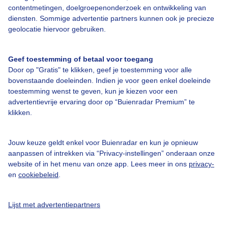
contentmetingen, doelgroepenonderzoek en ontwikkeling van
Veelgestelde vragen
diensten. Sommige advertentie partners kunnen ook je precieze
Contact
geolocatie hiervoor gebruiken.
Toegankelijkheid
Geef toestemming of betaal voor toegang
Gebruikersvoorwaarden
Door op "Gratis" te klikken, geef je toestemming voor alle
Adverteren
bovenstaande doeleinden. Indien je voor geen enkel doeleinde
toestemming wenst te geven, kun je kiezen voor een
Buienradar Team
advertentievrije ervaring door op “Buienradar Premium” te
klikken.
Privacy beleid
Cookie beleid
Jouw keuze geldt enkel voor Buienradar en kun je opnieuw
Privacy instellingen
aanpassen of intrekken via “Privacy-instellingen” onderaan onze
website of in het menu van onze app. Lees meer in ons
privacy-
Gratis weerdata
en
cookiebeleid
.
@BuienradarNL
Lijst met advertentiepartners
Buienradar
Buienradar