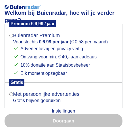
Welkom bij Buienradar, hoe wil je verder
gaan?
Premium € 6,99 / jaar
Mogen we je locatie gebruiken voor het
Weerfoto!
weer?
Buienradar Premium
Voor slechts
€ 6,99 per jaar
(€ 0,58 per maand)
Advertentievrij en privacy veilig
Ontvang voor min. € 40,- aan cadeaus
Indien je hier nog geen akkoord op hebt gegeven,
verschijnt er zo een pop-up uit je browser waarin
10% donatie aan Staatsbosbeheer
deze toestemming gevraagd wordt.
Elk moment opzegbaar
Gratis
Is goed, toon de popup
Met persoonlijke advertenties
Gratis blijven gebruiken
Instellingen
Nu niet, misschien later
Door: Nely V Frankenhuijzen
Gemaakt: 14-06-2026, 64x bekeken
Doorgaan
Gebruik je Safari en wil je niet elke dag deze pop-up zien?