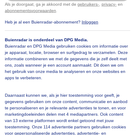
Als je doorgaat, ga je akkoord met de
gebruikers-
,
privacy-
en
Klik
hier
om dit aan te passen
abonnementsvoorwaarden
.
Heb je al een Buienradar-abonnement?
Inloggen
Bekijk slideshow
Buienradar is onderdeel van DPG Media.
Buienradar en DPG Media gebruiken cookies om informatie over
je apparaat, locatie, browser en surfgedrag te verzamelen. Deze
informatie combineren we met de gegevens die je zelf deelt met
ons, zoals wanneer je een account aanmaakt. Dit doen we om
Een moment geduld aub...
het gebruik van onze media te analyseren en onze websites en
apps te verbeteren.
Daarnaast kunnen we, als je hier toestemming voor geeft, je
gegevens gebruiken om onze content, communicatie en aanbod
te personaliseren en je relevante advertenties te tonen, en voor
Over Buienradar
marketingdoeleinden delen met 4 mediapartners. Ook content
van 13 externe platformen wordt enkel getoond met jouw
toestemming. Onze 114 advertentie partners gebruiken cookies
Bedrijfsgegevens
voor gepersonaliseerde advertenties, advertentie- en