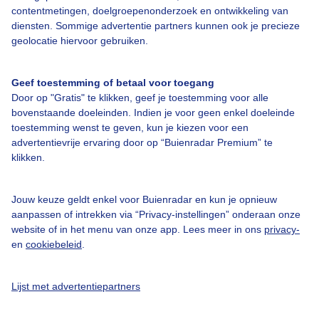
Over Buienradar
contentmetingen, doelgroepenonderzoek en ontwikkeling van
diensten. Sommige advertentie partners kunnen ook je precieze
geolocatie hiervoor gebruiken.
Bedrijfsgegevens
Veelgestelde vragen
Geef toestemming of betaal voor toegang
Contact
Door op "Gratis" te klikken, geef je toestemming voor alle
bovenstaande doeleinden. Indien je voor geen enkel doeleinde
Toegankelijkheid
toestemming wenst te geven, kun je kiezen voor een
advertentievrije ervaring door op “Buienradar Premium” te
Gebruikersvoorwaarden
klikken.
Adverteren
Buienradar Team
Jouw keuze geldt enkel voor Buienradar en kun je opnieuw
aanpassen of intrekken via “Privacy-instellingen” onderaan onze
Privacy beleid
website of in het menu van onze app. Lees meer in ons
privacy-
Cookie beleid
en
cookiebeleid
.
Privacy instellingen
Lijst met advertentiepartners
Gratis weerdata