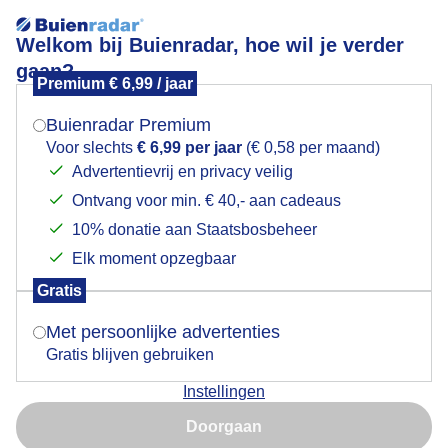
Welkom bij Buienradar, hoe wil je verder
gaan?
Premium € 6,99 / jaar
Mogen we je locatie gebruiken voor het
Zon 22 graden halo in noorwegen
weer?
Buienradar Premium
Voor slechts
€ 6,99 per jaar
(€ 0,58 per maand)
Advertentievrij en privacy veilig
Ontvang voor min. € 40,- aan cadeaus
Indien je hier nog geen akkoord op hebt gegeven,
verschijnt er zo een pop-up uit je browser waarin
10% donatie aan Staatsbosbeheer
deze toestemming gevraagd wordt.
Elk moment opzegbaar
Gratis
Is goed, toon de popup
Met persoonlijke advertenties
Gratis blijven gebruiken
Instellingen
Nu niet, misschien later
Doorgaan
Gebruik je Safari en wil je niet elke dag deze pop-up zien?