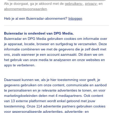
Als je doorgaat, ga je akkoord met de
gebruikers-
,
privacy-
en
Klik
hier
om dit aan te passen
Door: public
Gemaakt: 14-06-2026, 95x bekeken
abonnementsvoorwaarden
.
Heb je al een Buienradar-abonnement?
Inloggen
Buienradar is onderdeel van DPG Media.
Buienradar en DPG Media gebruiken cookies om informatie over
Bekijk slideshow
je apparaat, locatie, browser en surfgedrag te verzamelen. Deze
informatie combineren we met de gegevens die je zelf deelt met
ons, zoals wanneer je een account aanmaakt. Dit doen we om
het gebruik van onze media te analyseren en onze websites en
apps te verbeteren.
Een moment geduld aub...
Daarnaast kunnen we, als je hier toestemming voor geeft, je
gegevens gebruiken om onze content, communicatie en aanbod
te personaliseren en je relevante advertenties te tonen, en voor
marketingdoeleinden delen met 4 mediapartners. Ook content
van 13 externe platformen wordt enkel getoond met jouw
toestemming. Onze 114 advertentie partners gebruiken cookies
voor gepersonaliseerde advertenties, advertentie- en