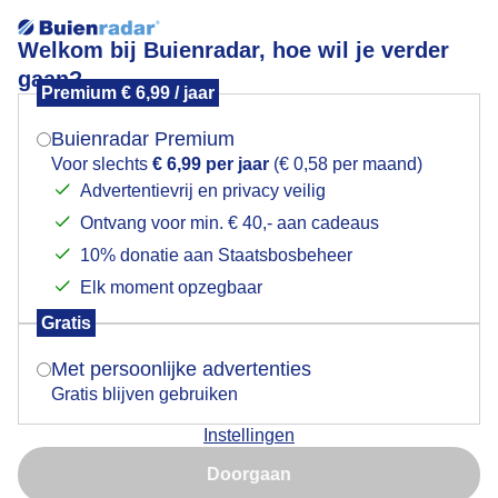
Welkom bij Buienradar, hoe wil je verder
gaan?
Premium € 6,99 / jaar
Mogen we je locatie gebruiken voor het
Lees meer.
weer?
Buienradar Premium
Terwolde 18.40
Voor slechts
€ 6,99 per jaar
(€ 0,58 per maand)
Advertentievrij en privacy veilig
Ontvang voor min. € 40,- aan cadeaus
Indien je hier nog geen akkoord op hebt gegeven,
verschijnt er zo een pop-up uit je browser waarin
10% donatie aan Staatsbosbeheer
deze toestemming gevraagd wordt.
Elk moment opzegbaar
Gratis
Is goed, toon de popup
Met persoonlijke advertenties
Gratis blijven gebruiken
Instellingen
Nu niet, misschien later
Doorgaan
Gebruik je Safari en wil je niet elke dag deze pop-up zien?