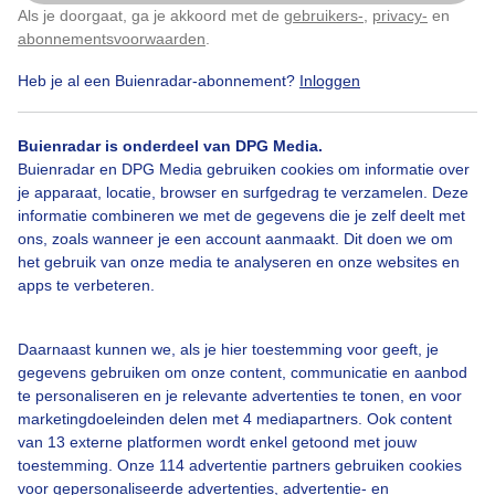
Als je doorgaat, ga je akkoord met de
gebruikers-
,
privacy-
en
Klik
hier
om dit aan te passen
abonnementsvoorwaarden
.
Heb je al een Buienradar-abonnement?
Inloggen
Buienradar is onderdeel van DPG Media.
Buienradar en DPG Media gebruiken cookies om informatie over
je apparaat, locatie, browser en surfgedrag te verzamelen. Deze
informatie combineren we met de gegevens die je zelf deelt met
ons, zoals wanneer je een account aanmaakt. Dit doen we om
het gebruik van onze media te analyseren en onze websites en
apps te verbeteren.
Daarnaast kunnen we, als je hier toestemming voor geeft, je
gegevens gebruiken om onze content, communicatie en aanbod
te personaliseren en je relevante advertenties te tonen, en voor
marketingdoeleinden delen met 4 mediapartners. Ook content
van 13 externe platformen wordt enkel getoond met jouw
toestemming. Onze 114 advertentie partners gebruiken cookies
voor gepersonaliseerde advertenties, advertentie- en