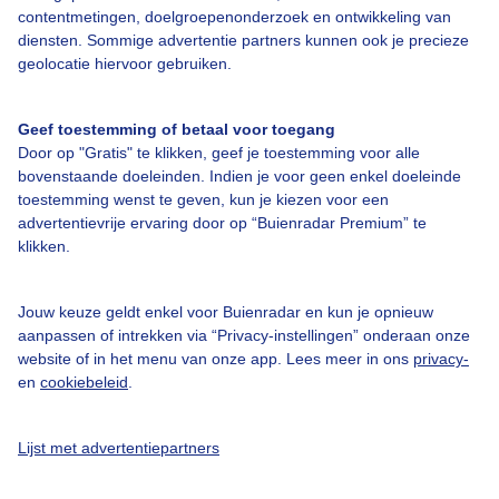
contentmetingen, doelgroepenonderzoek en ontwikkeling van
diensten. Sommige advertentie partners kunnen ook je precieze
Door: public
Gemaakt: 14-06-2026, 48x bekeken
geolocatie hiervoor gebruiken.
Geef toestemming of betaal voor toegang
Door op "Gratis" te klikken, geef je toestemming voor alle
bovenstaande doeleinden. Indien je voor geen enkel doeleinde
Bekijk slideshow
toestemming wenst te geven, kun je kiezen voor een
advertentievrije ervaring door op “Buienradar Premium” te
klikken.
Jouw keuze geldt enkel voor Buienradar en kun je opnieuw
aanpassen of intrekken via “Privacy-instellingen” onderaan onze
Een moment geduld aub...
website of in het menu van onze app. Lees meer in ons
privacy-
en
cookiebeleid
.
Lijst met advertentiepartners