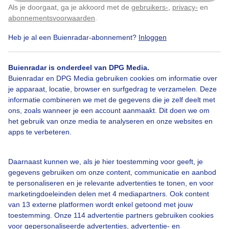
Als je doorgaat, ga je akkoord met de
gebruikers-
,
privacy-
en
Klik
hier
om dit aan te passen
abonnementsvoorwaarden
.
Heb je al een Buienradar-abonnement?
Inloggen
Bekijk slideshow
Buienradar is onderdeel van DPG Media.
Buienradar en DPG Media gebruiken cookies om informatie over
je apparaat, locatie, browser en surfgedrag te verzamelen. Deze
informatie combineren we met de gegevens die je zelf deelt met
ons, zoals wanneer je een account aanmaakt. Dit doen we om
Een moment geduld aub...
het gebruik van onze media te analyseren en onze websites en
apps te verbeteren.
Daarnaast kunnen we, als je hier toestemming voor geeft, je
gegevens gebruiken om onze content, communicatie en aanbod
te personaliseren en je relevante advertenties te tonen, en voor
Over Buienradar
marketingdoeleinden delen met 4 mediapartners. Ook content
van 13 externe platformen wordt enkel getoond met jouw
toestemming. Onze 114 advertentie partners gebruiken cookies
Bedrijfsgegevens
voor gepersonaliseerde advertenties, advertentie- en