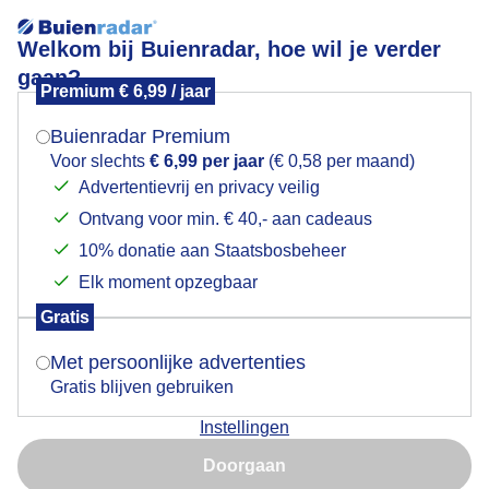
Welkom bij Buienradar, hoe wil je verder
gaan?
Premium € 6,99 / jaar
Mogen we je locatie gebruiken voor het
Delfzijl
weer?
Buienradar Premium
Voor slechts
€ 6,99 per jaar
(€ 0,58 per maand)
Advertentievrij en privacy veilig
Ontvang voor min. € 40,- aan cadeaus
Indien je hier nog geen akkoord op hebt gegeven,
verschijnt er zo een pop-up uit je browser waarin
10% donatie aan Staatsbosbeheer
deze toestemming gevraagd wordt.
Elk moment opzegbaar
Gratis
Is goed, toon de popup
Met persoonlijke advertenties
Gratis blijven gebruiken
Instellingen
Nu niet, misschien later
Door: Tonny de Vries
Gemaakt: 13-06-2026, 34x bekeken
Doorgaan
Gebruik je Safari en wil je niet elke dag deze pop-up zien?