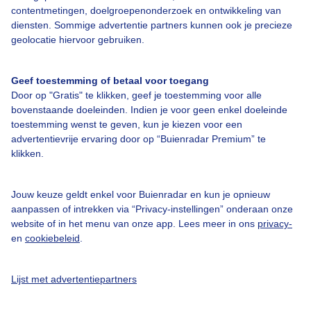
contentmetingen, doelgroepenonderzoek en ontwikkeling van
Veelgestelde vragen
diensten. Sommige advertentie partners kunnen ook je precieze
Contact
geolocatie hiervoor gebruiken.
Toegankelijkheid
Geef toestemming of betaal voor toegang
Gebruikersvoorwaarden
Door op "Gratis" te klikken, geef je toestemming voor alle
Adverteren
bovenstaande doeleinden. Indien je voor geen enkel doeleinde
toestemming wenst te geven, kun je kiezen voor een
Buienradar Team
advertentievrije ervaring door op “Buienradar Premium” te
klikken.
Privacy beleid
Cookie beleid
Jouw keuze geldt enkel voor Buienradar en kun je opnieuw
Privacy instellingen
aanpassen of intrekken via “Privacy-instellingen” onderaan onze
website of in het menu van onze app. Lees meer in ons
privacy-
Gratis weerdata
en
cookiebeleid
.
@BuienradarNL
Lijst met advertentiepartners
Buienradar
Buienradar