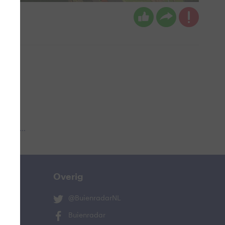
 aub...
Overig
@BuienradarNL
Buienradar