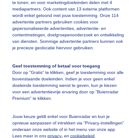
te tonen, en voor marketingdoeleinden delen met 4
mediapartners. Ook content van 13 externe platformen
r: ben Saanen
Gemaakt: 13-06-2024, 58x bekeken
wordt enkel getoond met jouw toestemming. Onze 114
advertentie partners gebruiken cookies voor
gepersonaliseerde advertenties, advertentie- en
contentmetingen, doelgroepenonderzoek en ontwikkeling
ekijk slideshow
van diensten. Sommige advertentie partners kunnen ook
je precieze geolocatie hiervoor gebruiken.
Geef toestemming of betaal voor toegang
Door op "Gratis" te klikken, geef je toestemming voor alle
bovenstaande doeleinden. Indien je voor geen enkel
Een moment geduld
doeleinde toestemming wenst te geven, kun je kiezen
voor een advertentievrije ervaring door op “Buienradar
Premium” te klikken.
uienradar
Mijn weer
Jouw keuze geldt enkel voor Buienradar en kun je
fsgegevens
De Bilt
opnieuw aanpassen of intrekken via “Privacy-instellingen”
onderaan onze website of in het menu van onze app.
stelde vragen
Lees meer in ons
privacy-
en
cookiebeleid
.