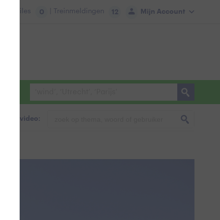
tie:
Files
| Treinmeldingen
Mijn Account
0
12
foto & video: