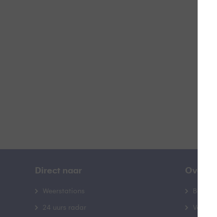
Doo
B
Direct naar
Over B
Weerstations
Bedrij
24 uurs radar
Veelge