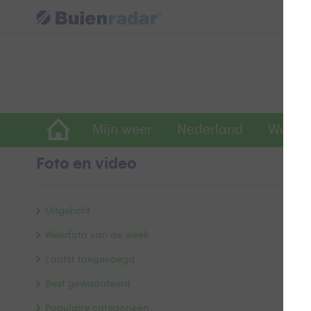
Mijn weer
Nederland
Wereld
Foto en video
o
Uitgelicht
Weerfoto van de week
Laatst toegevoegd
Best gewaardeerd
Populaire categorieën