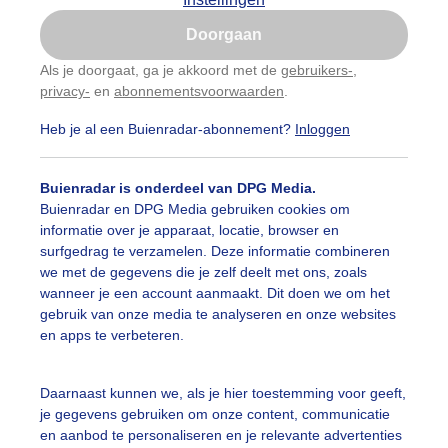
Is goed, toon de popup
Doorgaan
Nu niet, misschien later
Als je doorgaat, ga je akkoord met de
gebruikers-
,
privacy-
en
abonnementsvoorwaarden
.
Gebruik je Safari en wil je niet elke dag deze pop-up
zien?
Heb je al een Buienradar-abonnement?
Inloggen
Klik
hier
om dit aan te passen
Buienradar is onderdeel van DPG Media.
Buienradar en DPG Media gebruiken cookies om
informatie over je apparaat, locatie, browser en
surfgedrag te verzamelen. Deze informatie combineren
we met de gegevens die je zelf deelt met ons, zoals
wanneer je een account aanmaakt. Dit doen we om het
gebruik van onze media te analyseren en onze websites
en apps te verbeteren.
Daarnaast kunnen we, als je hier toestemming voor geeft,
je gegevens gebruiken om onze content, communicatie
en aanbod te personaliseren en je relevante advertenties