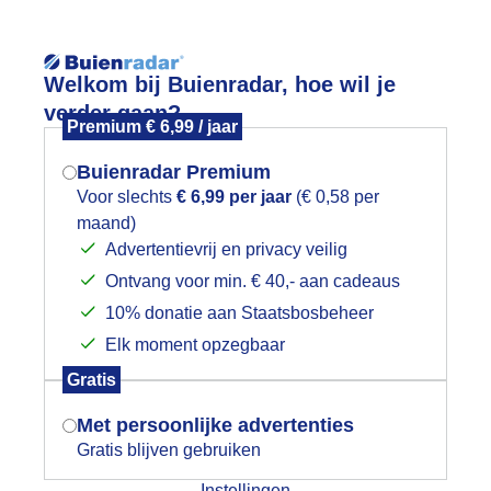
Reisinforma
Welkom bij Buienradar, hoe wil je
verder gaan?
Premium € 6,99 / jaar
Buienradar Premium
Voor slechts
€ 6,99 per jaar
(€ 0,58 per
wijd
Foto en video
Weerzine
maand)
Mogen we je locatie gebruiken voor
Advertentievrij en privacy veilig
het weer?
Zoeken in 
Ontvang voor min. € 40,- aan cadeaus
10% donatie aan Staatsbosbeheer
pklaringen
Elk moment opzegbaar
Indien je hier nog geen akkoord op hebt
Gratis
gegeven, verschijnt er zo een pop-up uit
je browser waarin deze toestemming
Met persoonlijke advertenties
gevraagd wordt.
Gratis blijven gebruiken
Instellingen