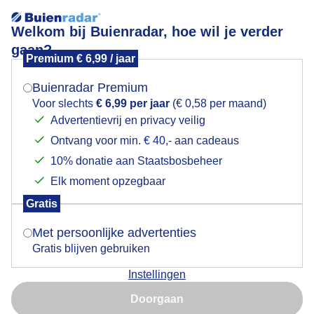
Welkom bij Buienradar, hoe wil je verder
gaan?
Premium € 6,99 / jaar
Mogen we je locatie gebruiken voor het
Waterdunen, Breskens
weer?
Buienradar Premium
Voor slechts
€ 6,99 per jaar
(€ 0,58 per maand)
Advertentievrij en privacy veilig
Ontvang voor min. € 40,- aan cadeaus
Indien je hier nog geen akkoord op hebt gegeven,
verschijnt er zo een pop-up uit je browser waarin
10% donatie aan Staatsbosbeheer
deze toestemming gevraagd wordt.
Elk moment opzegbaar
Gratis
Is goed, toon de popup
Met persoonlijke advertenties
Gratis blijven gebruiken
Instellingen
Nu niet, misschien later
Doorgaan
Gebruik je Safari en wil je niet elke dag deze pop-up zien?