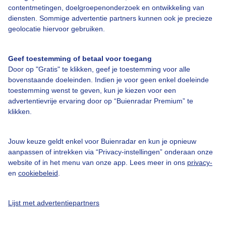
Over Buienradar
contentmetingen, doelgroepenonderzoek en ontwikkeling van
diensten. Sommige advertentie partners kunnen ook je precieze
geolocatie hiervoor gebruiken.
Bedrijfsgegevens
Veelgestelde vragen
Geef toestemming of betaal voor toegang
Contact
Door op "Gratis" te klikken, geef je toestemming voor alle
bovenstaande doeleinden. Indien je voor geen enkel doeleinde
Toegankelijkheid
toestemming wenst te geven, kun je kiezen voor een
advertentievrije ervaring door op “Buienradar Premium” te
Gebruikersvoorwaarden
klikken.
Adverteren
Buienradar Team
Jouw keuze geldt enkel voor Buienradar en kun je opnieuw
aanpassen of intrekken via “Privacy-instellingen” onderaan onze
Privacy beleid
website of in het menu van onze app. Lees meer in ons
privacy-
Cookie beleid
en
cookiebeleid
.
Privacy instellingen
Lijst met advertentiepartners
Gratis weerdata