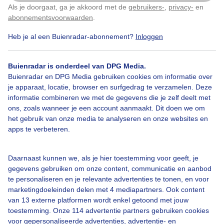
Als je doorgaat, ga je akkoord met de
gebruikers-
,
privacy-
en
Klik
hier
om dit aan te passen
Door: public
Gemaakt: 13-06-2026, 18x bekeken
abonnementsvoorwaarden
.
Heb je al een Buienradar-abonnement?
Inloggen
Buienradar is onderdeel van DPG Media.
Buienradar en DPG Media gebruiken cookies om informatie over
Bekijk slideshow
je apparaat, locatie, browser en surfgedrag te verzamelen. Deze
informatie combineren we met de gegevens die je zelf deelt met
ons, zoals wanneer je een account aanmaakt. Dit doen we om
het gebruik van onze media te analyseren en onze websites en
apps te verbeteren.
Een moment geduld aub...
Daarnaast kunnen we, als je hier toestemming voor geeft, je
gegevens gebruiken om onze content, communicatie en aanbod
te personaliseren en je relevante advertenties te tonen, en voor
marketingdoeleinden delen met 4 mediapartners. Ook content
van 13 externe platformen wordt enkel getoond met jouw
toestemming. Onze 114 advertentie partners gebruiken cookies
voor gepersonaliseerde advertenties, advertentie- en