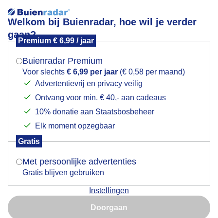
Welkom bij Buienradar, hoe wil je verder
gaan?
Premium € 6,99 / jaar
Mogen we je locatie gebruiken voor het
Donkere regenwolken
weer?
Buienradar Premium
Voor slechts
€ 6,99 per jaar
(€ 0,58 per maand)
Advertentievrij en privacy veilig
Ontvang voor min. € 40,- aan cadeaus
Indien je hier nog geen akkoord op hebt gegeven,
verschijnt er zo een pop-up uit je browser waarin
10% donatie aan Staatsbosbeheer
deze toestemming gevraagd wordt.
Elk moment opzegbaar
Gratis
Is goed, toon de popup
Met persoonlijke advertenties
Gratis blijven gebruiken
De grazende koeien gaan hun gangetje deze avond.
Instellingen
Maar er komt nog wel regen deze kant op.
Nu niet, misschien later
Doorgaan
Door: Rianka Visser
Gemaakt: 12-06-2026, 116x bekeken
Gebruik je Safari en wil je niet elke dag deze pop-up zien?