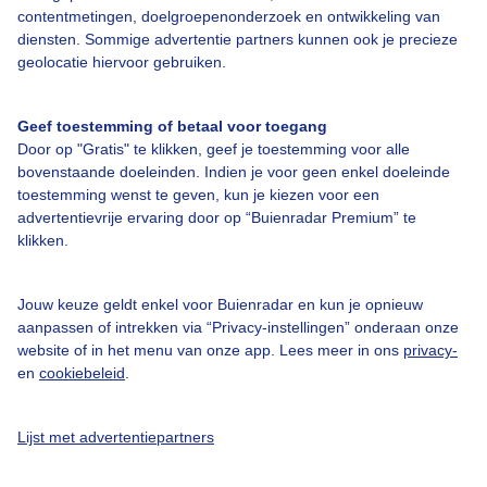
Over Buienradar
contentmetingen, doelgroepenonderzoek en ontwikkeling van
diensten. Sommige advertentie partners kunnen ook je precieze
geolocatie hiervoor gebruiken.
Bedrijfsgegevens
Veelgestelde vragen
Geef toestemming of betaal voor toegang
Door op "Gratis" te klikken, geef je toestemming voor alle
Contact
bovenstaande doeleinden. Indien je voor geen enkel doeleinde
Toegankelijkheid
toestemming wenst te geven, kun je kiezen voor een
advertentievrije ervaring door op “Buienradar Premium” te
Gebruikersvoorwaarden
klikken.
Adverteren
Buienradar Team
Jouw keuze geldt enkel voor Buienradar en kun je opnieuw
aanpassen of intrekken via “Privacy-instellingen” onderaan onze
Privacy beleid
website of in het menu van onze app. Lees meer in ons
privacy-
en
cookiebeleid
.
Cookie beleid
Privacy instellingen
Lijst met advertentiepartners
Gratis weerdata