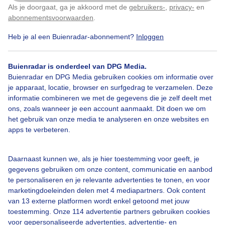
Als je doorgaat, ga je akkoord met de
gebruikers-
,
privacy-
en
Klik
hier
om dit aan te passen
abonnementsvoorwaarden
.
Heb je al een Buienradar-abonnement?
Inloggen
Regen
Wolken
Dieren
Buienradar is onderdeel van DPG Media.
Buienradar en DPG Media gebruiken cookies om informatie over
je apparaat, locatie, browser en surfgedrag te verzamelen. Deze
Bekijk slideshow
informatie combineren we met de gegevens die je zelf deelt met
ons, zoals wanneer je een account aanmaakt. Dit doen we om
het gebruik van onze media te analyseren en onze websites en
apps te verbeteren.
Een moment geduld aub...
Daarnaast kunnen we, als je hier toestemming voor geeft, je
gegevens gebruiken om onze content, communicatie en aanbod
te personaliseren en je relevante advertenties te tonen, en voor
marketingdoeleinden delen met 4 mediapartners. Ook content
van 13 externe platformen wordt enkel getoond met jouw
toestemming. Onze 114 advertentie partners gebruiken cookies
voor gepersonaliseerde advertenties, advertentie- en