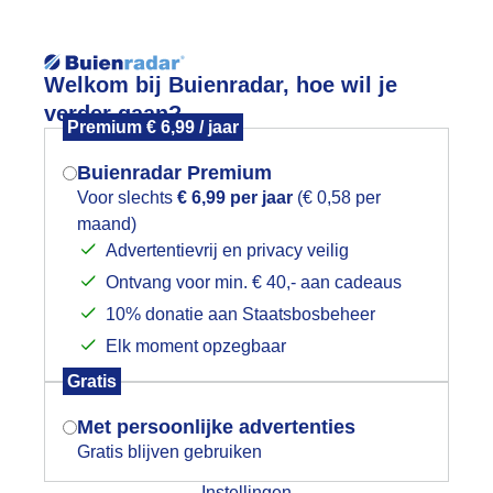
Reisinforma
Welkom bij Buienradar, hoe wil je
verder gaan?
Premium € 6,99 / jaar
Buienradar Premium
Voor slechts
€ 6,99 per jaar
(€ 0,58 per
wijd
Foto en video
Weerzine
maand)
Mogen we je locatie gebruiken voor
Advertentievrij en privacy veilig
het weer?
Zoeken in 
Ontvang voor min. € 40,- aan cadeaus
10% donatie aan Staatsbosbeheer
reigende luchten
Elk moment opzegbaar
Indien je hier nog geen akkoord op hebt
Gratis
gegeven, verschijnt er zo een pop-up uit
je browser waarin deze toestemming
Met persoonlijke advertenties
gevraagd wordt.
Gratis blijven gebruiken
Instellingen