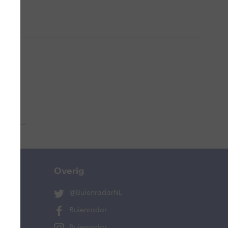
 aub...
Overig
@BuienradarNL
Buienradar
Buienradar