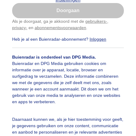
Is goed, toon de popup
Doorgaan
Nu niet, misschien later
Als je doorgaat, ga je akkoord met de
gebruikers-
,
privacy-
en
abonnementsvoorwaarden
.
Gebruik je Safari en wil je niet elke dag deze pop-up
zien?
Heb je al een Buienradar-abonnement?
Inloggen
Klik
hier
om dit aan te passen
Buienradar is onderdeel van DPG Media.
Buienradar en DPG Media gebruiken cookies om
informatie over je apparaat, locatie, browser en
surfgedrag te verzamelen. Deze informatie combineren
we met de gegevens die je zelf deelt met ons, zoals
wanneer je een account aanmaakt. Dit doen we om het
gebruik van onze media te analyseren en onze websites
en apps te verbeteren.
nkere wolken boven het Doldersummerveld.
Daarnaast kunnen we, als je hier toestemming voor geeft,
je gegevens gebruiken om onze content, communicatie
r: Rianka Visser
Gemaakt: 12-06-2026, 112x bekeken
en aanbod te personaliseren en je relevante advertenties