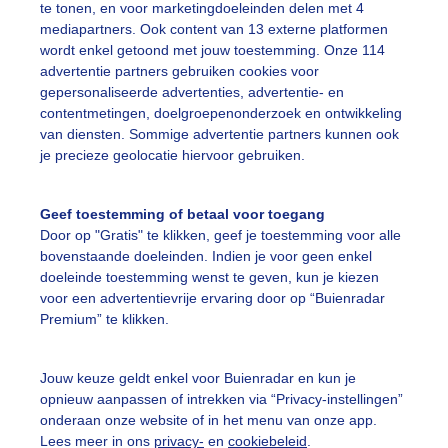
te tonen, en voor marketingdoeleinden delen met 4
mediapartners. Ook content van 13 externe platformen
omer
Wolken
Wind
wordt enkel getoond met jouw toestemming. Onze 114
advertentie partners gebruiken cookies voor
gepersonaliseerde advertenties, advertentie- en
ekijk slideshow
contentmetingen, doelgroepenonderzoek en ontwikkeling
van diensten. Sommige advertentie partners kunnen ook
je precieze geolocatie hiervoor gebruiken.
Geef toestemming of betaal voor toegang
Door op "Gratis" te klikken, geef je toestemming voor alle
Een moment geduld
bovenstaande doeleinden. Indien je voor geen enkel
doeleinde toestemming wenst te geven, kun je kiezen
voor een advertentievrije ervaring door op “Buienradar
Premium” te klikken.
uienradar
Mijn weer
Jouw keuze geldt enkel voor Buienradar en kun je
fsgegevens
De Bilt
opnieuw aanpassen of intrekken via “Privacy-instellingen”
stelde vragen
onderaan onze website of in het menu van onze app.
Lees meer in ons
privacy-
en
cookiebeleid
.
t