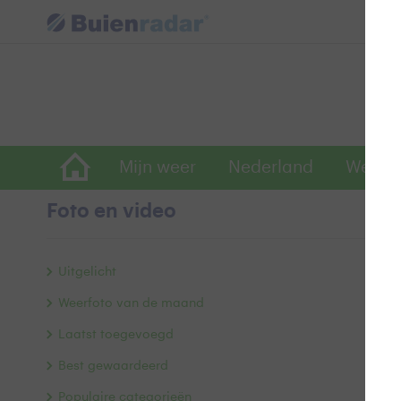
Mijn weer
Nederland
Wereld
Foto en video
D
Uitgelicht
Weerfoto van de maand
Laatst toegevoegd
Best gewaardeerd
Populaire categorieën