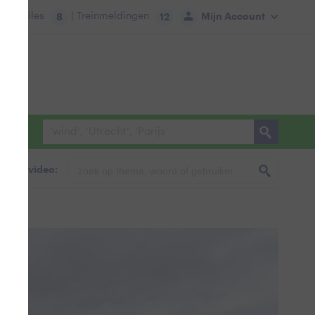
tie:
Files
| Treinmeldingen
Mijn Account
8
12
foto & video: