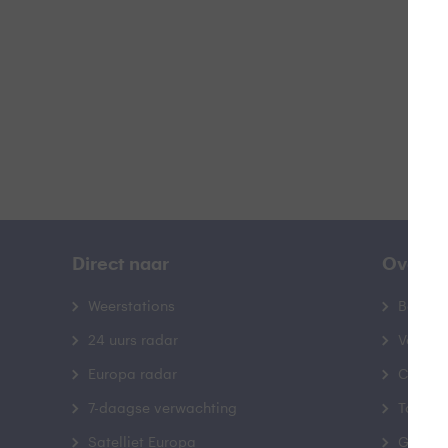
B
Direct naar
Over B
Weerstations
Bedrij
24 uurs radar
Veelge
Europa radar
Contac
7-daagse verwachting
Toegank
Satelliet Europa
Gebrui