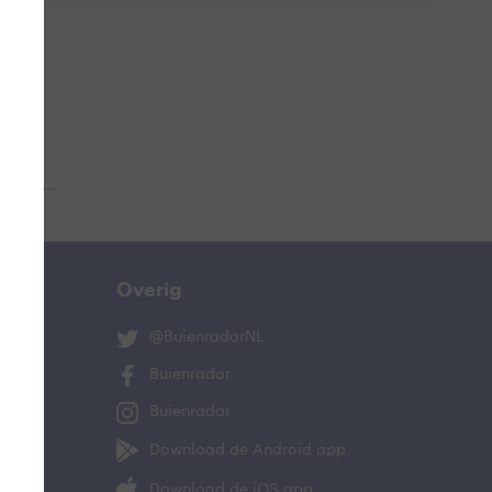
 aub...
Overig
@BuienradarNL
Buienradar
Buienradar
Download de Android app
Download de iOS app