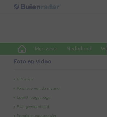
Mijn weer
Nederland
Wereld
Foto en video
N
Uitgelicht
Weerfoto van de maand
Laatst toegevoegd
Best gewaardeerd
Populaire categorieën