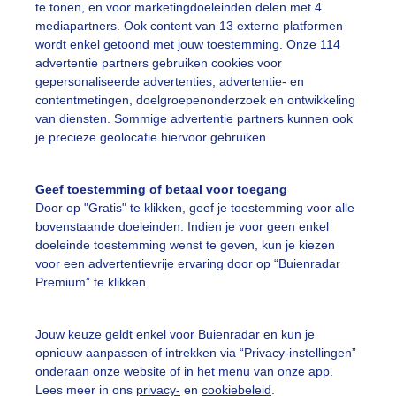
te tonen, en voor marketingdoeleinden delen met 4
mediapartners. Ook content van 13 externe platformen
ekijk slideshow
wordt enkel getoond met jouw toestemming. Onze 114
advertentie partners gebruiken cookies voor
gepersonaliseerde advertenties, advertentie- en
contentmetingen, doelgroepenonderzoek en ontwikkeling
van diensten. Sommige advertentie partners kunnen ook
je precieze geolocatie hiervoor gebruiken.
Een moment geduld
Geef toestemming of betaal voor toegang
Door op "Gratis" te klikken, geef je toestemming voor alle
bovenstaande doeleinden. Indien je voor geen enkel
uienradar
Mijn weer
doeleinde toestemming wenst te geven, kun je kiezen
voor een advertentievrije ervaring door op “Buienradar
fsgegevens
De Bilt
Premium” te klikken.
stelde vragen
t
Jouw keuze geldt enkel voor Buienradar en kun je
opnieuw aanpassen of intrekken via “Privacy-instellingen”
elijkheid
onderaan onze website of in het menu van onze app.
Lees meer in ons
privacy-
en
cookiebeleid
.
kersvoorwaarden