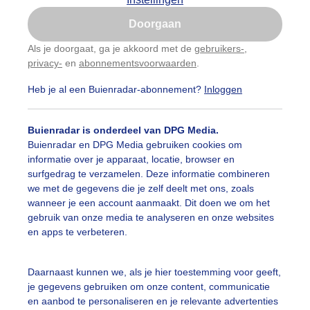
Is goed, toon de popup
Doorgaan
Nu niet, misschien later
Als je doorgaat, ga je akkoord met de
gebruikers-
,
privacy-
en
abonnementsvoorwaarden
.
Gebruik je Safari en wil je niet elke dag deze pop-up
zien?
Heb je al een Buienradar-abonnement?
Inloggen
Klik
hier
om dit aan te passen
Buienradar is onderdeel van DPG Media.
Buienradar en DPG Media gebruiken cookies om
informatie over je apparaat, locatie, browser en
surfgedrag te verzamelen. Deze informatie combineren
we met de gegevens die je zelf deelt met ons, zoals
wanneer je een account aanmaakt. Dit doen we om het
gebruik van onze media te analyseren en onze websites
en apps te verbeteren.
Daarnaast kunnen we, als je hier toestemming voor geeft,
r: Henk Voermans
Gemaakt: 12-06-2026, 58x bekeken
je gegevens gebruiken om onze content, communicatie
en aanbod te personaliseren en je relevante advertenties