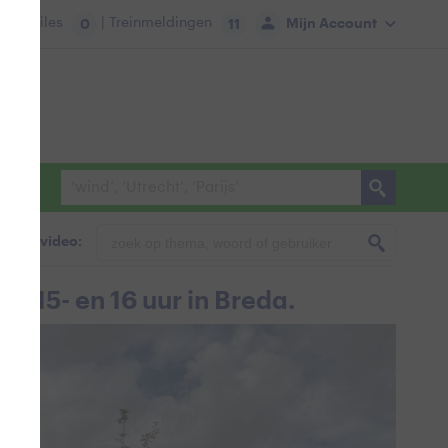
tie:
Files
| Treinmeldingen
Mijn Account
0
11
foto & video:
n 15- en 16 uur in Breda.