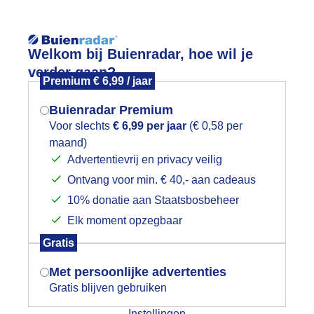
Reisinforma
Welkom bij Buienradar, hoe wil je
verder gaan?
Premium € 6,99 / jaar
Buienradar Premium
Voor slechts
€ 6,99 per jaar
(€ 0,58 per
wijd
Foto en video
Weerzine
maand)
Mogen we je locatie gebruiken voor
Advertentievrij en privacy veilig
het weer?
Zoeken in 
Ontvang voor min. € 40,- aan cadeaus
10% donatie aan Staatsbosbeheer
og steeds bewolkt met 19 graden tusse
Elk moment opzegbaar
Indien je hier nog geen akkoord op hebt
Gratis
gegeven, verschijnt er zo een pop-up uit
je browser waarin deze toestemming
Met persoonlijke advertenties
gevraagd wordt.
Gratis blijven gebruiken
Instellingen