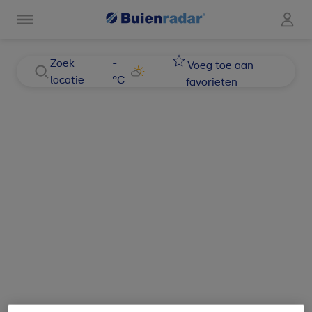
Zoek
-
Voeg toe aan
locatie
°C
favorieten