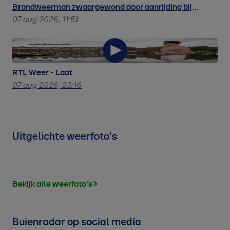
Brandweerman zwaargewond door aanrijding bij
duinbrand Ouddorp
07 aug 2026, 11:51
RTL Weer - Laat
07 aug 2026, 23:16
Uitgelichte weerfoto's
Bekijk alle weerfoto's
Buienradar op social media