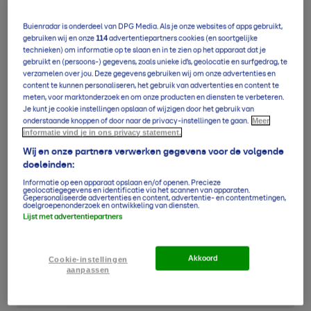
Buienradar is onderdeel van DPG Media. Als je onze websites of apps gebruikt,
114
gebruiken wij en onze
advertentiepartners cookies (en soortgelijke
technieken) om informatie op te slaan en in te zien op het apparaat dat je
gebruikt en (persoons-) gegevens, zoals unieke id’s, geolocatie en surfgedrag, te
verzamelen over jou. Deze gegevens gebruiken wij om onze advertenties en
content te kunnen personaliseren, het gebruik van advertenties en content te
meten, voor marktonderzoek en om onze producten en diensten te verbeteren.
Je kunt je cookie instellingen opslaan of wijzigen door het gebruik van
Meer
onderstaande knoppen of door naar de privacy-instellingen te gaan.
informatie vind je in ons privacy statement.
Wij en onze partners verwerken gegevens voor de volgende
doeleinden:
Informatie op een apparaat opslaan en/of openen. Precieze
geolocatiegegevens en identificatie via het scannen van apparaten.
Gepersonaliseerde advertenties en content, advertentie- en contentmetingen,
doelgroepenonderzoek en ontwikkeling van diensten.
Lijst met advertentiepartners
Akkoord
Cookie-instellingen
aanpassen