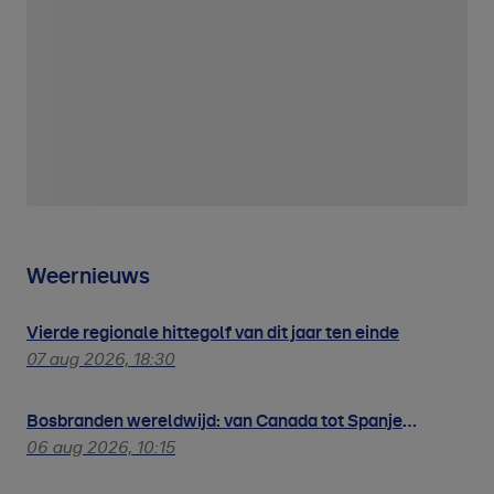
Weernieuws
Vierde regionale hittegolf van dit jaar ten einde
07 aug 2026, 18:30
Bosbranden wereldwijd: van Canada tot Spanje
hetzelfde patroon
06 aug 2026, 10:15