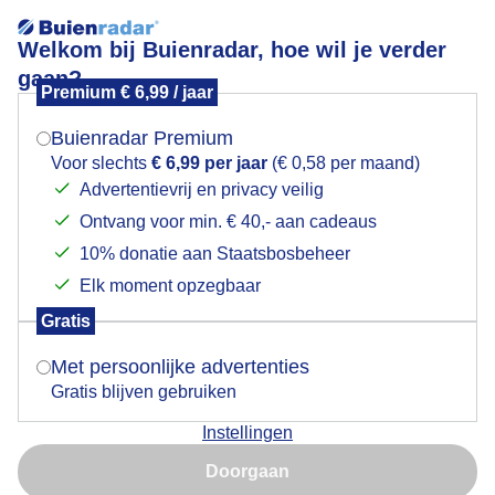
Welkom bij Buienradar, hoe wil je verder
gaan?
Premium € 6,99 / jaar
Mogen we je locatie gebruiken voor het
Lees meer.
weer?
Buienradar Premium
Kaart niet gevonden
Voor slechts
€ 6,99 per jaar
(€ 0,58 per maand)
Advertentievrij en privacy veilig
Actuele temperatuur
Ontvang voor min. € 40,- aan cadeaus
Indien je hier nog geen akkoord op hebt gegeven,
verschijnt er zo een pop-up uit je browser waarin
10% donatie aan Staatsbosbeheer
deze toestemming gevraagd wordt.
Elk moment opzegbaar
Gratis
Is goed, toon de popup
Met persoonlijke advertenties
Gratis blijven gebruiken
Instellingen
Nu niet, misschien later
Doorgaan
Gebruik je Safari en wil je niet elke dag deze pop-up zien?