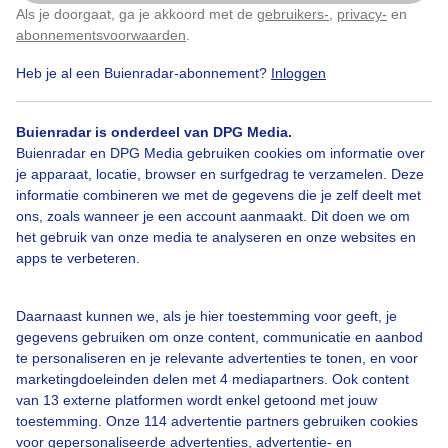
Als je doorgaat, ga je akkoord met de
gebruikers-
,
privacy-
en
Klik
hier
om dit aan te passen
abonnementsvoorwaarden
.
Bekijk de kaart
Heb je al een Buienradar-abonnement?
Inloggen
Gevoelstemperatuur
Buienradar is onderdeel van DPG Media.
Buienradar en DPG Media gebruiken cookies om informatie over
je apparaat, locatie, browser en surfgedrag te verzamelen. Deze
informatie combineren we met de gegevens die je zelf deelt met
ons, zoals wanneer je een account aanmaakt. Dit doen we om
het gebruik van onze media te analyseren en onze websites en
apps te verbeteren.
Daarnaast kunnen we, als je hier toestemming voor geeft, je
gegevens gebruiken om onze content, communicatie en aanbod
te personaliseren en je relevante advertenties te tonen, en voor
marketingdoeleinden delen met 4 mediapartners. Ook content
Bekijk de kaart
van 13 externe platformen wordt enkel getoond met jouw
Grondtemperatuur
toestemming. Onze 114 advertentie partners gebruiken cookies
voor gepersonaliseerde advertenties, advertentie- en