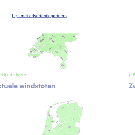
Lijst met advertentiepartners
ekijk de kaart
B
tuele windstoten
Z