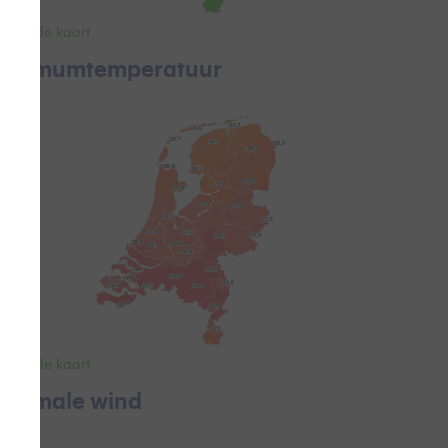
ekijk de kaart
aximumtemperatuur
ekijk de kaart
aximale wind