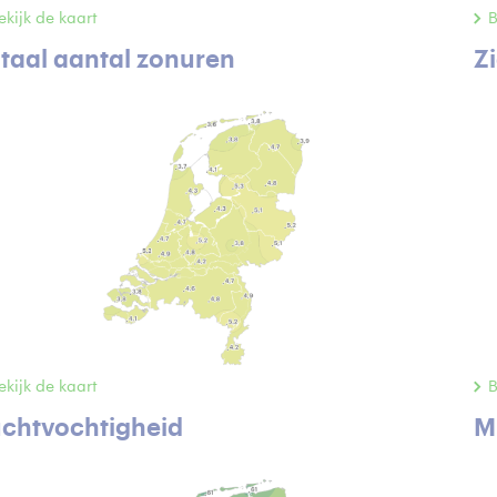
ekijk de kaart
B
taal aantal zonuren
Z
ekijk de kaart
B
chtvochtigheid
M