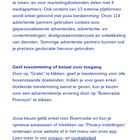
te tonen, en voor marketingdoeleinden delen met 4
mediapartners. Ook content van 13 externe platformen
ekijk de kaart
B
wordt enkel getoond met jouw toestemming. Onze 114
inimumtemperatuur
M
advertentie partners gebruiken cookies voor
gepersonaliseerde advertenties, advertentie- en
contentmetingen, doelgroepenonderzoek en ontwikkeling
van diensten. Sommige advertentie partners kunnen ook
je precieze geolocatie hiervoor gebruiken.
Geef toestemming of betaal voor toegang
Door op "Gratis" te klikken, geef je toestemming voor alle
bovenstaande doeleinden. Indien je voor geen enkel
doeleinde toestemming wenst te geven, kun je kiezen
voor een advertentievrije ervaring door op “Buienradar
Premium” te klikken.
ekijk de kaart
B
Jouw keuze geldt enkel voor Buienradar en kun je
opnieuw aanpassen of intrekken via “Privacy-instellingen”
tuele wind
M
onderaan onze website of in het menu van onze app.
Lees meer in ons
privacy-
en
cookiebeleid
.