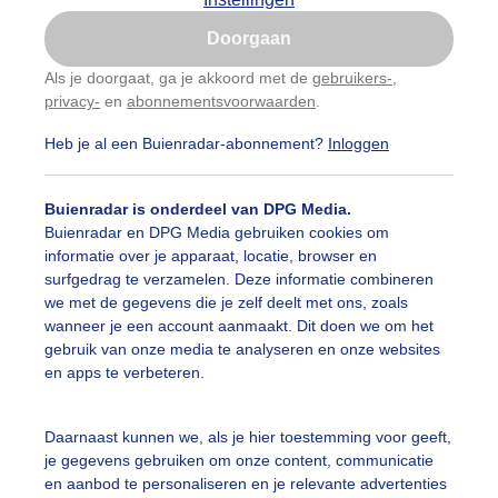
Is goed, toon de popup
Doorgaan
Nu niet, misschien later
Als je doorgaat, ga je akkoord met de
gebruikers-
,
privacy-
en
abonnementsvoorwaarden
.
Gebruik je Safari en wil je niet elke dag deze pop-up
zien?
Heb je al een Buienradar-abonnement?
Inloggen
Klik
hier
om dit aan te passen
ekijk de kaart
B
rondtemperatuur
M
Buienradar is onderdeel van DPG Media.
Buienradar en DPG Media gebruiken cookies om
informatie over je apparaat, locatie, browser en
surfgedrag te verzamelen. Deze informatie combineren
we met de gegevens die je zelf deelt met ons, zoals
wanneer je een account aanmaakt. Dit doen we om het
gebruik van onze media te analyseren en onze websites
en apps te verbeteren.
Daarnaast kunnen we, als je hier toestemming voor geeft,
je gegevens gebruiken om onze content, communicatie
en aanbod te personaliseren en je relevante advertenties