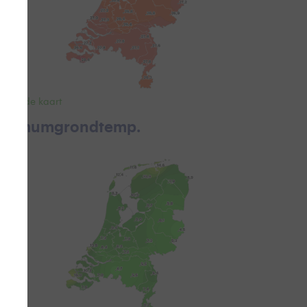
ekijk de kaart
inimumgrondtemp.