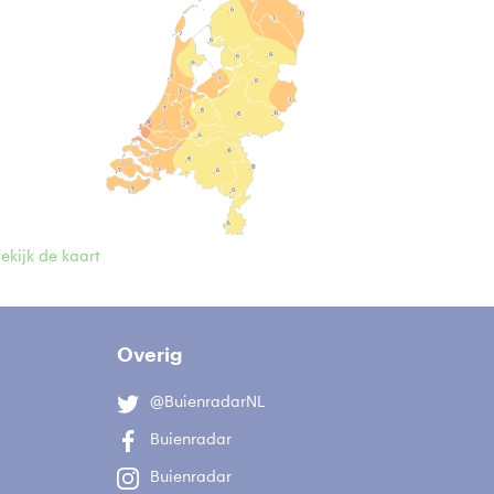
ekijk de kaart
Overig
@BuienradarNL
Buienradar
Buienradar