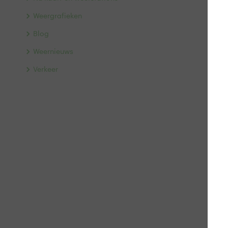
Weergrafieken
Blog
Weernieuws
Verkeer
B
G