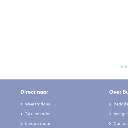
B
Direct naar
Over B
Weerstations
Bedrij
24 uurs radar
Veelge
Europa radar
Contac