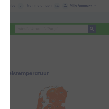
tie:
Files
| Treinmeldingen
Mijn Account
7
14
evoelstemperatuur