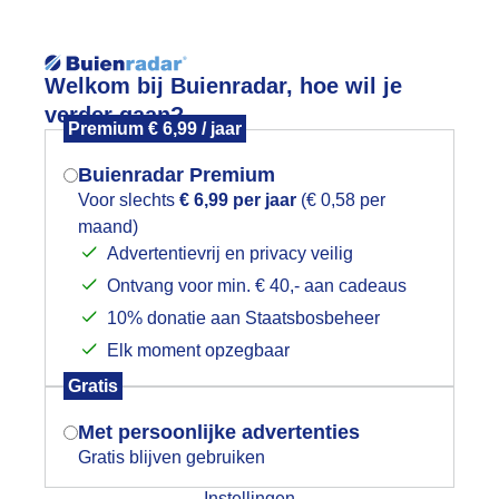
Reisinforma
Lees meer.
Welkom bij Buienradar, hoe wil je
verder gaan?
Premium € 6,99 / jaar
wijd
Foto en video
Weerzine
Buienradar Premium
Voor slechts
€ 6,99 per jaar
(€ 0,58 per
maand)
Mogen we je locatie gebruiken voor
ctuele windstoten
Advertentievrij en privacy veilig
het weer?
Ontvang voor min. € 40,- aan cadeaus
et gevonden.
10% donatie aan Staatsbosbeheer
tuele temperatuur
G
Elk moment opzegbaar
Indien je hier nog geen akkoord op hebt
Gratis
gegeven, verschijnt er zo een pop-up uit
je browser waarin deze toestemming
Met persoonlijke advertenties
gevraagd wordt.
Gratis blijven gebruiken
Instellingen