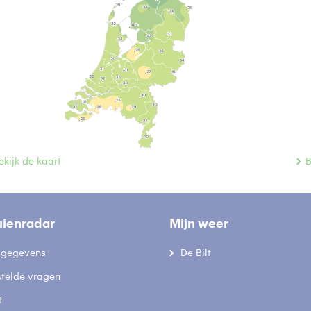
ekijk de kaart
B
uienradar
Mijn weer
fsgegevens
De Bilt
stelde vragen
t