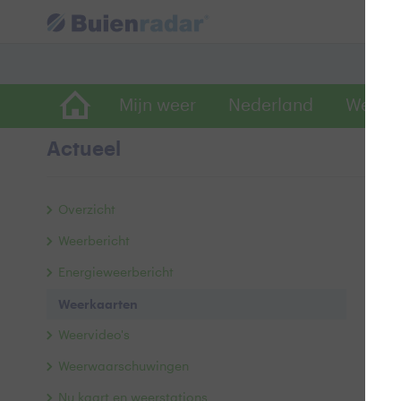
Mijn weer
Nederland
Wereld
Actueel
A
Overzicht
Ni
Weerbericht
Ac
Energieweerbericht
Weerkaarten
Weervideo's
Weerwaarschuwingen
Nu kaart en weerstations