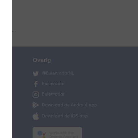
 aub...
Overig
@BuienradarNL
Buienradar
Buienradar
Download de Android app
Download de iOS app