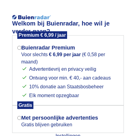
Reisinforma
Lees meer.
Welkom bij Buienradar, hoe wil je
verder gaan?
Premium € 6,99 / jaar
wijd
Foto en video
Weerzine
Buienradar Premium
Zoeken in 
Voor slechts
€ 6,99 per jaar
(€ 0,58 per
maand)
Mogen we je locatie gebruiken voor
trak blauw
Advertentievrij en privacy veilig
het weer?
Ontvang voor min. € 40,- aan cadeaus
10% donatie aan Staatsbosbeheer
Elk moment opzegbaar
Indien je hier nog geen akkoord op hebt
Gratis
gegeven, verschijnt er zo een pop-up uit
je browser waarin deze toestemming
Met persoonlijke advertenties
gevraagd wordt.
Gratis blijven gebruiken
Instellingen