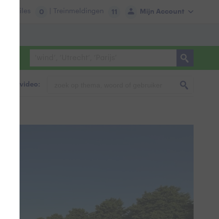
tie:
Files
| Treinmeldingen
Mijn Account
0
11
foto & video: