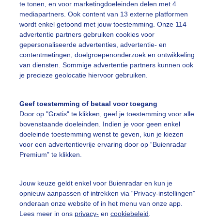
te tonen, en voor marketingdoeleinden delen met 4
mediapartners. Ook content van 13 externe platformen
wordt enkel getoond met jouw toestemming. Onze 114
advertentie partners gebruiken cookies voor
gepersonaliseerde advertenties, advertentie- en
Een moment geduld
contentmetingen, doelgroepenonderzoek en ontwikkeling
van diensten. Sommige advertentie partners kunnen ook
je precieze geolocatie hiervoor gebruiken.
uienradar
Mijn weer
Geef toestemming of betaal voor toegang
Door op "Gratis" te klikken, geef je toestemming voor alle
fsgegevens
De Bilt
bovenstaande doeleinden. Indien je voor geen enkel
stelde vragen
doeleinde toestemming wenst te geven, kun je kiezen
voor een advertentievrije ervaring door op “Buienradar
t
Premium” te klikken.
elijkheid
kersvoorwaarden
Jouw keuze geldt enkel voor Buienradar en kun je
opnieuw aanpassen of intrekken via “Privacy-instellingen”
eren
onderaan onze website of in het menu van onze app.
Lees meer in ons
privacy-
en
cookiebeleid
.
adar Team