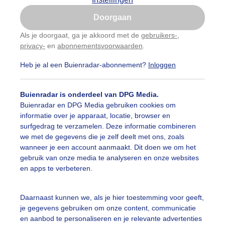
Is goed, toon de popup
Doorgaan
Nu niet, misschien later
Als je doorgaat, ga je akkoord met de
gebruikers-
,
privacy-
en
abonnementsvoorwaarden
.
Gebruik je Safari en wil je niet elke dag deze pop-up
zien?
Heb je al een Buienradar-abonnement?
Inloggen
Klik
hier
om dit aan te passen
Buienradar is onderdeel van DPG Media.
Buienradar en DPG Media gebruiken cookies om
informatie over je apparaat, locatie, browser en
surfgedrag te verzamelen. Deze informatie combineren
we met de gegevens die je zelf deelt met ons, zoals
wanneer je een account aanmaakt. Dit doen we om het
gebruik van onze media te analyseren en onze websites
r: Jolanda Bakker
Gemaakt: 16-06-2025, 32x bekeken
en apps te verbeteren.
Daarnaast kunnen we, als je hier toestemming voor geeft,
je gegevens gebruiken om onze content, communicatie
ekijk slideshow
en aanbod te personaliseren en je relevante advertenties