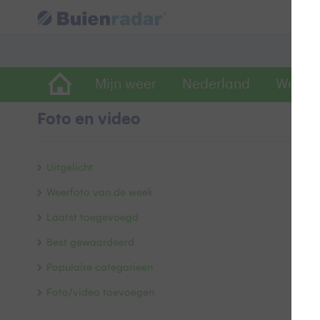
Mijn weer
Nederland
Wereld
Foto en video
S
Uitgelicht
Weerfoto van de week
Laatst toegevoegd
Best gewaardeerd
Populaire categorieën
Foto/video toevoegen