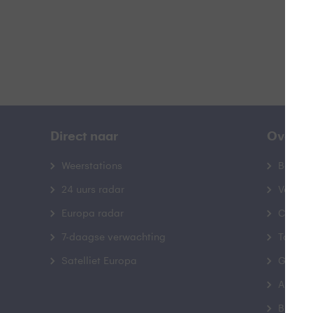
Direct naar
Over B
Weerstations
Bedrij
24 uurs radar
Veelge
Europa radar
Contac
7-daagse verwachting
Toegank
Satelliet Europa
Gebrui
Advert
Buienr