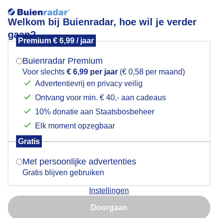
Welkom bij Buienradar, hoe wil je verder
gaan?
Premium € 6,99 / jaar
Mogen we je locatie gebruiken voor het
Lees meer.
weer?
Buienradar Premium
Goedemorgen
Voor slechts
€ 6,99 per jaar
(€ 0,58 per maand)
Advertentievrij en privacy veilig
Ontvang voor min. € 40,- aan cadeaus
Indien je hier nog geen akkoord op hebt gegeven,
verschijnt er zo een pop-up uit je browser waarin
10% donatie aan Staatsbosbeheer
deze toestemming gevraagd wordt.
Elk moment opzegbaar
Gratis
Is goed, toon de popup
Met persoonlijke advertenties
Gratis blijven gebruiken
Instellingen
Nu niet, misschien later
Doorgaan
Gebruik je Safari en wil je niet elke dag deze pop-up zien?