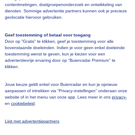
contentmetingen, doelgroepenonderzoek en ontwikkeling van
diensten. Sommige advertentie partners kunnen ook je precieze
geolocatie hiervoor gebruiken.
Geef toestemming of betaal voor toegang
Over Buienradar
Door op "Gratis" te klikken, geef je toestemming voor alle
bovenstaande doeleinden. Indien je voor geen enkel doeleinde
Bedrijfsgegevens
toestemming wenst te geven, kun je kiezen voor een
advertentievrije ervaring door op “Buienradar Premium” te
Veelgestelde vragen
klikken.
Contact
Toegankelijkheid
Jouw keuze geldt enkel voor Buienradar en kun je opnieuw
aanpassen of intrekken via “Privacy-instellingen” onderaan onze
Gebruikersvoorwaarden
website of in het menu van onze app. Lees meer in ons
privacy-
en
cookiebeleid
.
Adverteren
Buienradar Team
Lijst met advertentiepartners
Privacy beleid