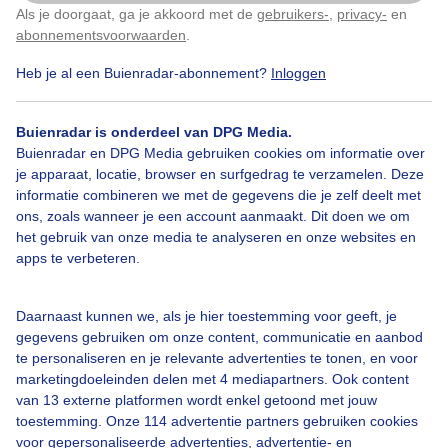
Als je doorgaat, ga je akkoord met de
gebruikers-
,
privacy-
en
Klik
hier
om dit aan te passen
abonnementsvoorwaarden
.
Zojuist
Heb je al een Buienradar-abonnement?
Inloggen
Door: Dilia van Zon
Gemaakt: 13-06-2025, 40x bekeken
Buienradar is onderdeel van DPG Media.
Buienradar en DPG Media gebruiken cookies om informatie over
je apparaat, locatie, browser en surfgedrag te verzamelen. Deze
informatie combineren we met de gegevens die je zelf deelt met
Blauwelucht
Molen
ons, zoals wanneer je een account aanmaakt. Dit doen we om
het gebruik van onze media te analyseren en onze websites en
apps te verbeteren.
Bekijk slideshow
Daarnaast kunnen we, als je hier toestemming voor geeft, je
gegevens gebruiken om onze content, communicatie en aanbod
te personaliseren en je relevante advertenties te tonen, en voor
marketingdoeleinden delen met 4 mediapartners. Ook content
van 13 externe platformen wordt enkel getoond met jouw
Een moment geduld aub...
toestemming. Onze 114 advertentie partners gebruiken cookies
voor gepersonaliseerde advertenties, advertentie- en