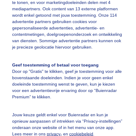
te tonen, en voor marketingdoeleinden delen met 4
mediapartners. Ook content van 13 externe platformen
ekijk slideshow
wordt enkel getoond met jouw toestemming. Onze 114
advertentie partners gebruiken cookies voor
gepersonaliseerde advertenties, advertentie- en
contentmetingen, doelgroepenonderzoek en ontwikkeling
van diensten. Sommige advertentie partners kunnen ook
je precieze geolocatie hiervoor gebruiken.
Een moment geduld
Geef toestemming of betaal voor toegang
Door op "Gratis" te klikken, geef je toestemming voor alle
bovenstaande doeleinden. Indien je voor geen enkel
uienradar
Mijn weer
doeleinde toestemming wenst te geven, kun je kiezen
voor een advertentievrije ervaring door op “Buienradar
fsgegevens
De Bilt
Premium” te klikken.
stelde vragen
t
Jouw keuze geldt enkel voor Buienradar en kun je
opnieuw aanpassen of intrekken via “Privacy-instellingen”
elijkheid
onderaan onze website of in het menu van onze app.
Lees meer in ons
privacy-
en
cookiebeleid
.
kersvoorwaarden