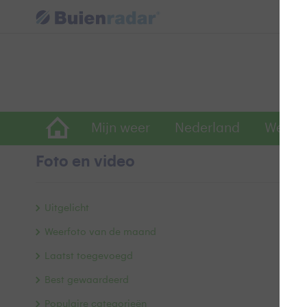
Mijn weer
Nederland
Wereld
Foto en video
W
Uitgelicht
Weerfoto van de maand
Laatst toegevoegd
Best gewaardeerd
Populaire categorieën