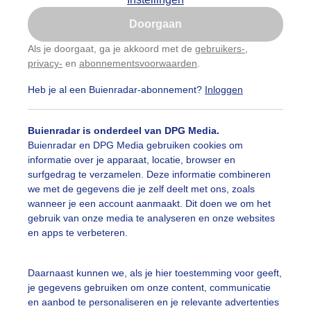
Is goed, toon de popup
Doorgaan
Nu niet, misschien later
Als je doorgaat, ga je akkoord met de
gebruikers-
,
privacy-
en
abonnementsvoorwaarden
.
Gebruik je Safari en wil je niet elke dag deze pop-up
zien?
Heb je al een Buienradar-abonnement?
Inloggen
Klik
hier
om dit aan te passen
Buienradar is onderdeel van DPG Media.
Buienradar en DPG Media gebruiken cookies om
informatie over je apparaat, locatie, browser en
surfgedrag te verzamelen. Deze informatie combineren
we met de gegevens die je zelf deelt met ons, zoals
wanneer je een account aanmaakt. Dit doen we om het
gebruik van onze media te analyseren en onze websites
en apps te verbeteren.
Daarnaast kunnen we, als je hier toestemming voor geeft,
r: public
Gemaakt: 23-05-2025, 39x bekeken
je gegevens gebruiken om onze content, communicatie
en aanbod te personaliseren en je relevante advertenties