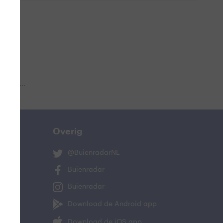
 aub...
Overig
@BuienradarNL
Buienradar
Buienradar
Download de Android app
Download de iOS app