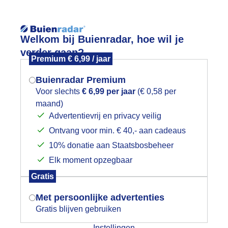
Reisinforma
Welkom bij Buienradar, hoe wil je
verder gaan?
Premium € 6,99 / jaar
Buienradar Premium
Voor slechts
€ 6,99 per jaar
(€ 0,58 per
wijd
Foto en video
Weerzine
maand)
Mogen we je locatie gebruiken voor
Advertentievrij en privacy veilig
het weer?
Zoeken in 
Ontvang voor min. € 40,- aan cadeaus
10% donatie aan Staatsbosbeheer
eerfoto dubbele regenboog Enkhuiz
Elk moment opzegbaar
Indien je hier nog geen akkoord op hebt
Gratis
gegeven, verschijnt er zo een pop-up uit
je browser waarin deze toestemming
Met persoonlijke advertenties
gevraagd wordt.
Gratis blijven gebruiken
Instellingen