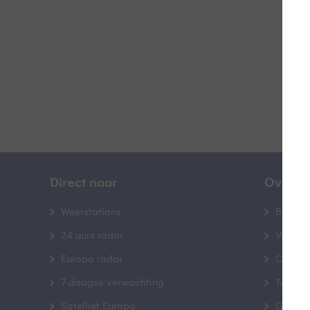
B
Direct naar
Over B
Weerstations
Bedrij
24 uurs radar
Veelge
Europa radar
Contac
7-daagse verwachting
Toegank
Satelliet Europa
Gebrui