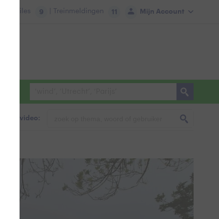
tie:
Files
| Treinmeldingen
Mijn Account
9
11
foto & video:
en