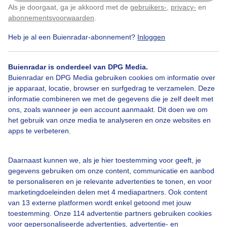
Als je doorgaat, ga je akkoord met de
gebruikers-
,
privacy-
en
Klik
hier
om dit aan te passen
abonnementsvoorwaarden
.
Heb je al een Buienradar-abonnement?
Inloggen
Bekijk slideshow
Buienradar is onderdeel van DPG Media.
Buienradar en DPG Media gebruiken cookies om informatie over
je apparaat, locatie, browser en surfgedrag te verzamelen. Deze
informatie combineren we met de gegevens die je zelf deelt met
ons, zoals wanneer je een account aanmaakt. Dit doen we om
Een moment geduld aub...
het gebruik van onze media te analyseren en onze websites en
apps te verbeteren.
Daarnaast kunnen we, als je hier toestemming voor geeft, je
gegevens gebruiken om onze content, communicatie en aanbod
te personaliseren en je relevante advertenties te tonen, en voor
Over Buienradar
marketingdoeleinden delen met 4 mediapartners. Ook content
van 13 externe platformen wordt enkel getoond met jouw
toestemming. Onze 114 advertentie partners gebruiken cookies
Bedrijfsgegevens
voor gepersonaliseerde advertenties, advertentie- en