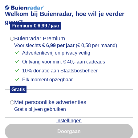
Welkom bij Buienradar, hoe wil je verder
gaan?
Premium € 6,99 / jaar
Mogen we je locatie gebruiken voor het
DE BEWOLKING LOOPT BINNEN
weer?
Buienradar Premium
Voor slechts
€ 6,99 per jaar
(€ 0,58 per maand)
Advertentievrij en privacy veilig
Ontvang voor min. € 40,- aan cadeaus
Indien je hier nog geen akkoord op hebt gegeven,
verschijnt er zo een pop-up uit je browser waarin
10% donatie aan Staatsbosbeheer
deze toestemming gevraagd wordt.
Elk moment opzegbaar
Gratis
Is goed, toon de popup
Met persoonlijke advertenties
Gratis blijven gebruiken
Instellingen
Nu niet, misschien later
Door: Els Bax
Gemaakt: 21-05-2025, 23x bekeken
Doorgaan
Gebruik je Safari en wil je niet elke dag deze pop-up zien?