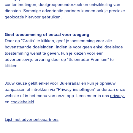
contentmetingen, doelgroepenonderzoek en ontwikkeling van
Veelgestelde vragen
diensten. Sommige advertentie partners kunnen ook je precieze
Contact
geolocatie hiervoor gebruiken.
Toegankelijkheid
Geef toestemming of betaal voor toegang
Gebruikersvoorwaarden
Door op "Gratis" te klikken, geef je toestemming voor alle
Adverteren
bovenstaande doeleinden. Indien je voor geen enkel doeleinde
toestemming wenst te geven, kun je kiezen voor een
Buienradar Team
advertentievrije ervaring door op “Buienradar Premium” te
klikken.
Privacy beleid
Cookie beleid
Jouw keuze geldt enkel voor Buienradar en kun je opnieuw
Privacy instellingen
aanpassen of intrekken via “Privacy-instellingen” onderaan onze
website of in het menu van onze app. Lees meer in ons
privacy-
Gratis weerdata
en
cookiebeleid
.
@BuienradarNL
Lijst met advertentiepartners
Buienradar
Buienradar