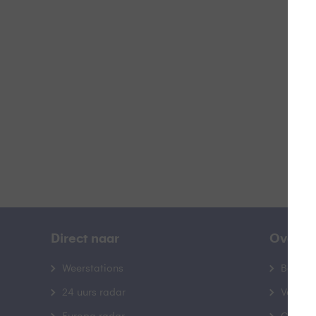
B
B
Direct naar
Over B
Weerstations
Bedrij
24 uurs radar
Veelge