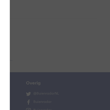
 aub...
Overig
@BuienradarNL
Buienradar