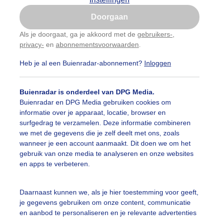
Is goed, toon de popup
Doorgaan
Nu niet, misschien later
Als je doorgaat, ga je akkoord met de
gebruikers-
,
privacy-
en
abonnementsvoorwaarden
.
Gebruik je Safari en wil je niet elke dag deze pop-up
zien?
Heb je al een Buienradar-abonnement?
Inloggen
Klik
hier
om dit aan te passen
Buienradar is onderdeel van DPG Media.
Buienradar en DPG Media gebruiken cookies om
informatie over je apparaat, locatie, browser en
surfgedrag te verzamelen. Deze informatie combineren
we met de gegevens die je zelf deelt met ons, zoals
wanneer je een account aanmaakt. Dit doen we om het
gebruik van onze media te analyseren en onze websites
en apps te verbeteren.
en geen blauwe lucht vandaag aan zee
Daarnaast kunnen we, als je hier toestemming voor geeft,
je gegevens gebruiken om onze content, communicatie
r: Layla Wijsmuller-Vafi
Gemaakt: 16-05-2025, 56x bekeken
en aanbod te personaliseren en je relevante advertenties