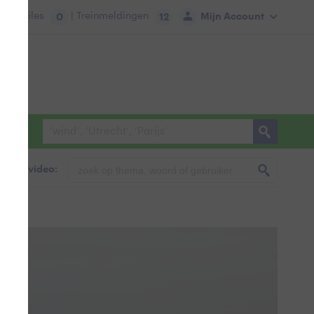
tie:
Files
| Treinmeldingen
Mijn Account
0
12
foto & video: