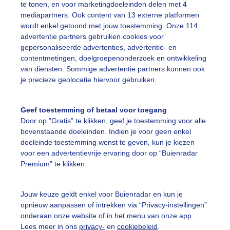
te tonen, en voor marketingdoeleinden delen met 4
mediapartners. Ook content van 13 externe platformen
ewolkt
Lente
wordt enkel getoond met jouw toestemming. Onze 114
advertentie partners gebruiken cookies voor
gepersonaliseerde advertenties, advertentie- en
ekijk slideshow
contentmetingen, doelgroepenonderzoek en ontwikkeling
van diensten. Sommige advertentie partners kunnen ook
je precieze geolocatie hiervoor gebruiken.
Geef toestemming of betaal voor toegang
Door op "Gratis" te klikken, geef je toestemming voor alle
Een moment geduld
bovenstaande doeleinden. Indien je voor geen enkel
doeleinde toestemming wenst te geven, kun je kiezen
voor een advertentievrije ervaring door op “Buienradar
Premium” te klikken.
uienradar
Mijn weer
Jouw keuze geldt enkel voor Buienradar en kun je
fsgegevens
De Bilt
opnieuw aanpassen of intrekken via “Privacy-instellingen”
stelde vragen
onderaan onze website of in het menu van onze app.
Lees meer in ons
privacy-
en
cookiebeleid
.