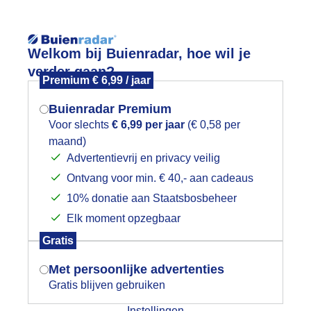
Reisinforma
Welkom bij Buienradar, hoe wil je
verder gaan?
Premium € 6,99 / jaar
Buienradar Premium
Voor slechts
€ 6,99 per jaar
(€ 0,58 per
wijd
Foto en video
Weerzine
maand)
Mogen we je locatie gebruiken voor
Advertentievrij en privacy veilig
het weer?
Zoeken in 
Ontvang voor min. € 40,- aan cadeaus
10% donatie aan Staatsbosbeheer
ewolkte dag aan zee
Elk moment opzegbaar
Indien je hier nog geen akkoord op hebt
Gratis
gegeven, verschijnt er zo een pop-up uit
je browser waarin deze toestemming
Met persoonlijke advertenties
gevraagd wordt.
Gratis blijven gebruiken
Instellingen