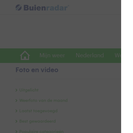
Mijn weer
Nederland
Wereld
Foto en video
b
Uitgelicht
Weerfoto van de maand
Laatst toegevoegd
Best gewaardeerd
Populaire categorieën