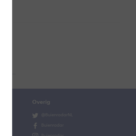
 aub...
Overig
@BuienradarNL
Buienradar
Buienradar