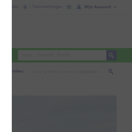
tie:
Files
| Treinmeldingen
Mijn Account
0
12
foto & video: