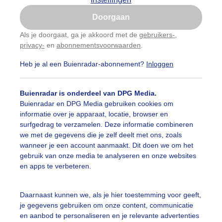
Is goed, toon de popup
Doorgaan
Nu niet, misschien later
Als je doorgaat, ga je akkoord met de
gebruikers-
,
privacy-
en
abonnementsvoorwaarden
.
Gebruik je Safari en wil je niet elke dag deze pop-up
zien?
Heb je al een Buienradar-abonnement?
Inloggen
Klik
hier
om dit aan te passen
Buienradar is onderdeel van DPG Media.
Buienradar en DPG Media gebruiken cookies om
informatie over je apparaat, locatie, browser en
surfgedrag te verzamelen. Deze informatie combineren
we met de gegevens die je zelf deelt met ons, zoals
wanneer je een account aanmaakt. Dit doen we om het
gebruik van onze media te analyseren en onze websites
en apps te verbeteren.
uist
Daarnaast kunnen we, als je hier toestemming voor geeft,
je gegevens gebruiken om onze content, communicatie
r: Dilia van Zon
Gemaakt: 15-05-2025, 28x bekeken
en aanbod te personaliseren en je relevante advertenties