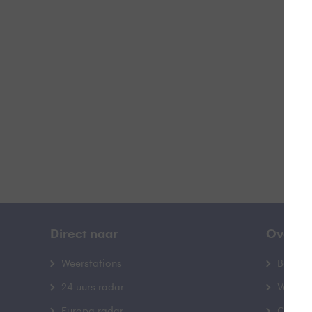
J
B
Direct naar
Over B
Weerstations
Bedrij
24 uurs radar
Veelge
Europa radar
Contac