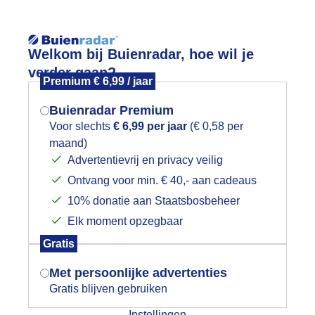
Reisinforma
Welkom bij Buienradar, hoe wil je
verder gaan?
Premium € 6,99 / jaar
Buienradar Premium
Voor slechts
€ 6,99 per jaar
(€ 0,58 per
wijd
Foto en video
Weerzine
maand)
Mogen we je locatie gebruiken voor
Advertentievrij en privacy veilig
het weer?
Zoeken in 
Ontvang voor min. € 40,- aan cadeaus
10% donatie aan Staatsbosbeheer
oedemorgen
Elk moment opzegbaar
Indien je hier nog geen akkoord op hebt
Gratis
gegeven, verschijnt er zo een pop-up uit
je browser waarin deze toestemming
Met persoonlijke advertenties
gevraagd wordt.
Gratis blijven gebruiken
Instellingen