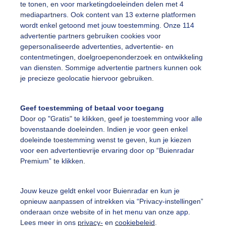
te tonen, en voor marketingdoeleinden delen met 4
mediapartners. Ook content van 13 externe platformen
achthaven
Wolken
wordt enkel getoond met jouw toestemming. Onze 114
advertentie partners gebruiken cookies voor
gepersonaliseerde advertenties, advertentie- en
ekijk slideshow
contentmetingen, doelgroepenonderzoek en ontwikkeling
van diensten. Sommige advertentie partners kunnen ook
je precieze geolocatie hiervoor gebruiken.
Geef toestemming of betaal voor toegang
Door op "Gratis" te klikken, geef je toestemming voor alle
Een moment geduld
bovenstaande doeleinden. Indien je voor geen enkel
doeleinde toestemming wenst te geven, kun je kiezen
voor een advertentievrije ervaring door op “Buienradar
Premium” te klikken.
uienradar
Mijn weer
Jouw keuze geldt enkel voor Buienradar en kun je
fsgegevens
De Bilt
opnieuw aanpassen of intrekken via “Privacy-instellingen”
stelde vragen
onderaan onze website of in het menu van onze app.
Lees meer in ons
privacy-
en
cookiebeleid
.
t