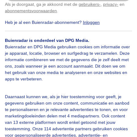
De molen langs de Jonkers-of Helomavaort stak mooi
Als je doorgaat, ga je akkoord met de
gebruikers-
,
privacy-
en
Klik
hier
om dit aan te passen
af tegen de blauwe lucht Het was heerlijk weer voor m
abonnementsvoorwaarden
.
een wandeling te maken
Heb je al een Buienradar-abonnement?
Inloggen
Door: Dyonice Huntink
Gemaakt: 21-09-2024, 35x bekeken
Buienradar is onderdeel van DPG Media.
Buienradar en DPG Media gebruiken cookies om informatie over
je apparaat, locatie, browser en surfgedrag te verzamelen. Deze
#blauwelucht
#lekkerwandelweer
#molen
informatie combineren we met de gegevens die je zelf deelt met
ons, zoals wanneer je een account aanmaakt. Dit doen we om
het gebruik van onze media te analyseren en onze websites en
apps te verbeteren.
Bekijk slideshow
Daarnaast kunnen we, als je hier toestemming voor geeft, je
gegevens gebruiken om onze content, communicatie en aanbod
te personaliseren en je relevante advertenties te tonen, en voor
marketingdoeleinden delen met 4 mediapartners. Ook content
van 13 externe platformen wordt enkel getoond met jouw
Een moment geduld aub...
toestemming. Onze 114 advertentie partners gebruiken cookies
voor gepersonaliseerde advertenties, advertentie- en