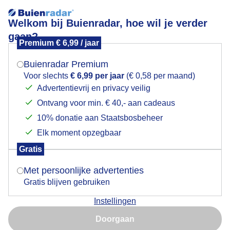
Welkom bij Buienradar, hoe wil je verder
gaan?
Premium € 6,99 / jaar
Mogen we je locatie gebruiken voor het
Blauwe lucht en heerlijk weer om te wandelen
weer?
Buienradar Premium
Voor slechts
€ 6,99 per jaar
(€ 0,58 per maand)
Advertentievrij en privacy veilig
Ontvang voor min. € 40,- aan cadeaus
Indien je hier nog geen akkoord op hebt gegeven,
verschijnt er zo een pop-up uit je browser waarin
10% donatie aan Staatsbosbeheer
deze toestemming gevraagd wordt.
Elk moment opzegbaar
Gratis
Is goed, toon de popup
Met persoonlijke advertenties
Gratis blijven gebruiken
Instellingen
Nu niet, misschien later
Doorgaan
Gebruik je Safari en wil je niet elke dag deze pop-up zien?