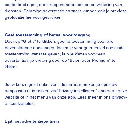
contentmetingen, doelgroepenonderzoek en ontwikkeling van
diensten. Sommige advertentie partners kunnen ook je precieze
geolocatie hiervoor gebruiken.
Over Buienradar
Geef toestemming of betaal voor toegang
Door op "Gratis" te klikken, geef je toestemming voor alle
bovenstaande doeleinden. Indien je voor geen enkel doeleinde
Bedrijfsgegevens
toestemming wenst te geven, kun je kiezen voor een
advertentievrije ervaring door op “Buienradar Premium” te
Veelgestelde vragen
klikken.
Contact
Toegankelijkheid
Jouw keuze geldt enkel voor Buienradar en kun je opnieuw
aanpassen of intrekken via “Privacy-instellingen” onderaan onze
Gebruikersvoorwaarden
website of in het menu van onze app. Lees meer in ons
privacy-
Adverteren
en
cookiebeleid
.
Buienradar Team
Lijst met advertentiepartners
Privacy beleid
Cookie beleid