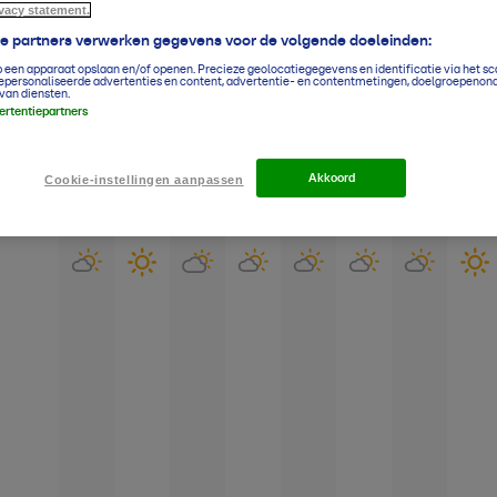
ivacy statement.
ze partners verwerken gegevens voor de volgende doeleinden:
p een apparaat opslaan en/of openen. Precieze geolocatiegegevens en identificatie via het s
epersonaliseerde advertenties en content, advertentie- en contentmetingen, doelgroepenon
14-daagse verwachting
Rotterdam 
van diensten.
vertentiepartners
Grafiek
Lijst
Akkoord
Cookie-instellingen aanpassen
Vr
Za
Zo
Ma
Di
Wo
Do
Vr
7-8
8-8
9-8
10-8
11-8
12-8
13-8
14-8