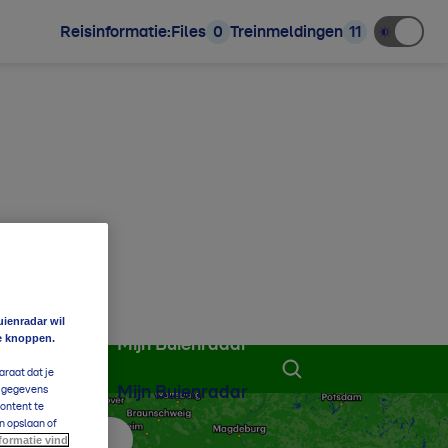
Reisinformatie:
Files
0
Treinmeldingen
11
uienradar wil
e knoppen.
Mijn Buienradar
araat dat je
Mijn Buienradar
e gegevens
content te
n opslaan of
formatie vind
 aan favorieten