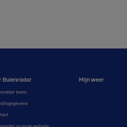
r Buienradar
Mijn weer
enradar team
rijfsgegevens
tact
enradar op jouw website