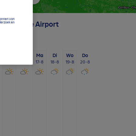
cannen van
derzoek en
The Hague Airport
Za
Zo
Ma
Di
Wo
Do
15-8
16-8
17-8
18-8
19-8
20-8