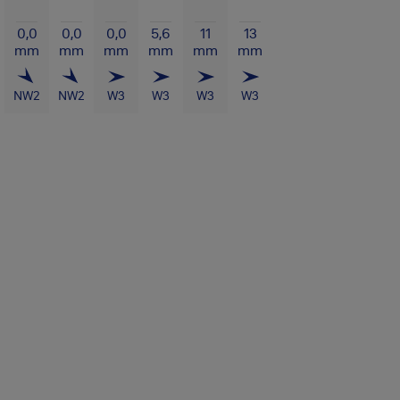
0,0
0,0
0,0
5,6
11
13
mm
mm
mm
mm
mm
mm
NW
2
NW
2
W
3
W
3
W
3
W
3