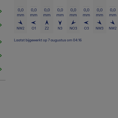
0,0
0,0
0,0
0,0
0,0
0,0
0,0
0,0
mm
mm
mm
mm
mm
mm
mm
mm
NW
2
O
1
Z
2
N
3
NO
3
O
3
NW
3
NW
2
Laatst bijgewerkt op
7 augustus om 04:16