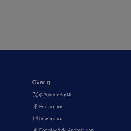
Overig
@BuienradarNL
Buienradar
Buienradar
Download de Android app