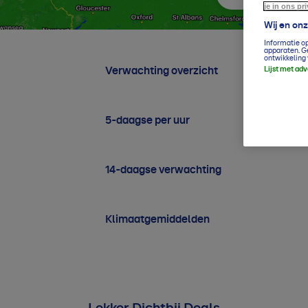
je in ons pr
Wij en on
Informatie o
apparaten. G
ontwikkeling 
Verwachting overzicht
Lijst met ad
5-daagse per uur
14-daagse verwachting
Klimaatgemiddelden