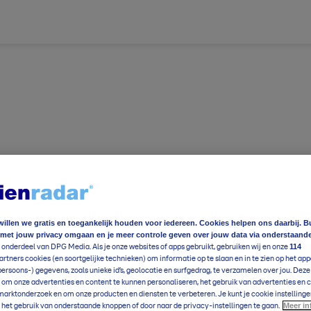
willen we gratis en toegankelijk houden voor iedereen. Cookies helpen ons daarbij. B
 met jouw privacy omgaan en je meer controle geven over jouw data via onderstaand
ereldwijd
Foto en video
Weerzine
114
 onderdeel van DPG Media. Als je onze websites of apps gebruikt, gebruiken wij en onze
rtners cookies (en soortgelijke technieken) om informatie op te slaan en in te zien op het app
ereldwijd
Foto en video
Weerzine
persoons-) gegevens, zoals unieke id’s, geolocatie en surfgedrag, te verzamelen over jou. Dez
 om onze advertenties en content te kunnen personaliseren, het gebruik van advertenties en 
arktonderzoek en om onze producten en diensten te verbeteren. Je kunt je cookie instellinge
e
16
°C
Meer in
Voeg toe
 het gebruik van onderstaande knoppen of door naar de privacy-instellingen te gaan.