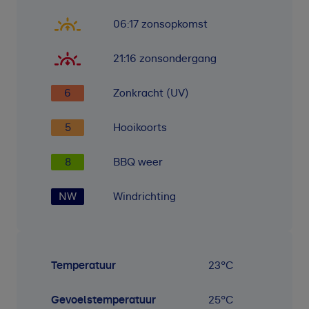
06:17
zonsopkomst
21:16
zonsondergang
6
Zonkracht (UV)
5
Hooikoorts
8
BBQ weer
NW
Windrichting
Temperatuur
23
°C
Gevoelstemperatuur
25
°C