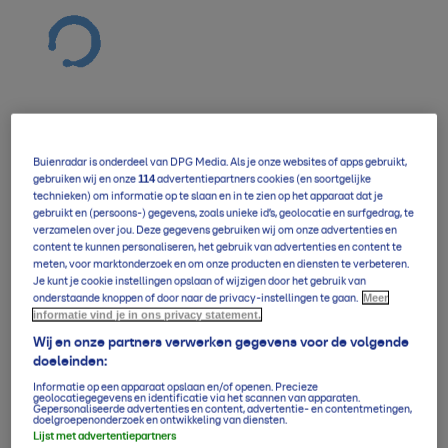
Buienradar is onderdeel van DPG Media. Als je onze websites of apps gebruikt,
Verwachting overzicht
114
gebruiken wij en onze
advertentiepartners cookies (en soortgelijke
technieken) om informatie op te slaan en in te zien op het apparaat dat je
gebruikt en (persoons-) gegevens, zoals unieke id’s, geolocatie en surfgedrag, te
verzamelen over jou. Deze gegevens gebruiken wij om onze advertenties en
5-daagse per uur
content te kunnen personaliseren, het gebruik van advertenties en content te
meten, voor marktonderzoek en om onze producten en diensten te verbeteren.
Je kunt je cookie instellingen opslaan of wijzigen door het gebruik van
Meer
onderstaande knoppen of door naar de privacy-instellingen te gaan.
14-daagse verwachting
informatie vind je in ons privacy statement.
Wij en onze partners verwerken gegevens voor de volgende
doeleinden:
Klimaatgemiddelden
Informatie op een apparaat opslaan en/of openen. Precieze
geolocatiegegevens en identificatie via het scannen van apparaten.
Gepersonaliseerde advertenties en content, advertentie- en contentmetingen,
doelgroepenonderzoek en ontwikkeling van diensten.
Lijst met advertentiepartners