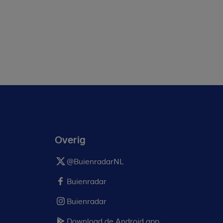
Overig
@BuienradarNL
Buienradar
Buienradar
Download de Android app