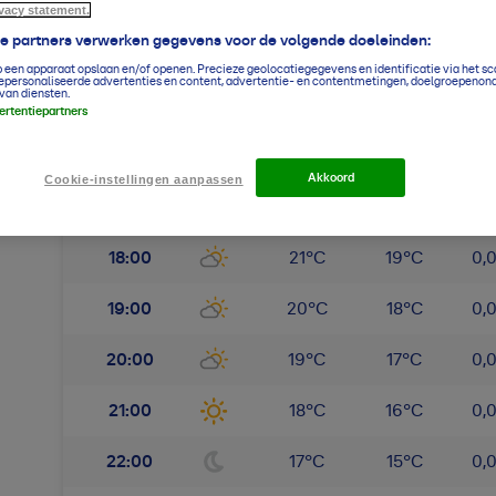
ivacy statement.
ze partners verwerken gegevens voor de volgende doeleinden:
p een apparaat opslaan en/of openen. Precieze geolocatiegegevens en identificatie via het s
epersonaliseerde advertenties en content, advertentie- en contentmetingen, doelgroepenon
5-daagse per uur
Rotterdam The Ha
van diensten.
vertentiepartners
Min.
Max.
N
Akkoord
Vr 7 aug 2026
Cookie-instellingen aanpassen
Temp.
Gevoel.
Nee
18:00
21
°
C
19
°
C
0,
19:00
20
°
C
18
°
C
0,
20:00
19
°
C
17
°
C
0,
21:00
18
°
C
16
°
C
0,
22:00
17
°
C
15
°
C
0,