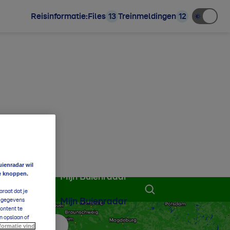
Reisinformatie:
Files
13
Treinmeldingen
12
uienradar wil
e knoppen.
Mijn Buienradar
araat dat je
Mijn Buienradar
e gegevens
content te
n opslaan of
formatie vind
 aan favorieten