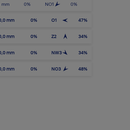
0
mm
0
%
NO1
0
%
0,0
mm
0
%
O1
47
%
0,0
mm
0
%
Z2
34
%
0,0
mm
0
%
NW3
34
%
0,0
mm
0
%
NO3
48
%