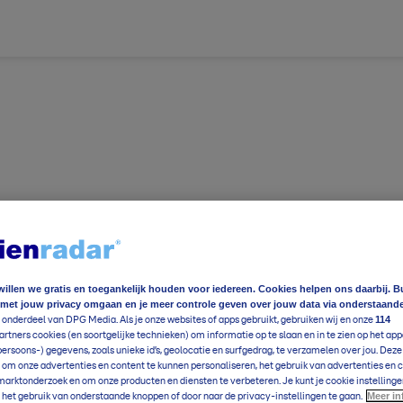
willen we gratis en toegankelijk houden voor iedereen. Cookies helpen ons daarbij. B
 met jouw privacy omgaan en je meer controle geven over jouw data via onderstaand
ereldwijd
Foto en video
Weerzine
114
 onderdeel van DPG Media. Als je onze websites of apps gebruikt, gebruiken wij en onze
rtners cookies (en soortgelijke technieken) om informatie op te slaan en in te zien op het app
ereldwijd
Foto en video
Weerzine
persoons-) gegevens, zoals unieke id’s, geolocatie en surfgedrag, te verzamelen over jou. Dez
 om onze advertenties en content te kunnen personaliseren, het gebruik van advertenties en 
arktonderzoek en om onze producten en diensten te verbeteren. Je kunt je cookie instellinge
e
21
°C
Meer in
Voeg toe
 het gebruik van onderstaande knoppen of door naar de privacy-instellingen te gaan.