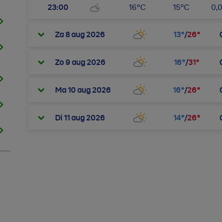
23:00
16
°
C
15
°
C
0,
Za 8 aug 2026
13
°
/
26
°
Zo 9 aug 2026
16
°
/
31
°
Ma 10 aug 2026
16
°
/
26
°
Di 11 aug 2026
14
°
/
26
°