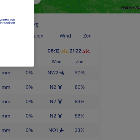
cannen van
derzoek en
gue Airport
eerslag
Buien
Wind
Zon
06:12
21:22
rslag
Buien
Wind
Zon
0
mm
0
%
NW2
60
%
0
mm
0
%
N2
80
%
0
mm
0
%
N2
83
%
0
mm
0
%
N2
88
%
0
mm
0
%
NO1
33
%