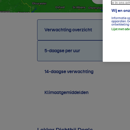
je in ons pr
Wij en on
Informatie o
apparaten. G
ontwikkeling 
Verwachting overzicht
Lijst met ad
5-daagse per uur
14-daagse verwachting
Klimaatgemiddelden