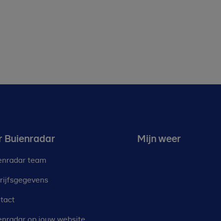
r Buienradar
Mijn weer
enradar team
rijfsgegevens
tact
enradar op jouw website