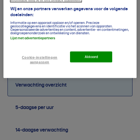
informatie vind je in ons privacy statement.
Wij en onze partners verwerken gegevens voor de volgende
doeleinden:
Informatie op een apparaat opslaan en/of openen. Precieze
geolocatiegegevens en identificatie via het scannen van apparaten.
Gepersonaliseerde advertenties en content, advertentie- en contentmetingen,
doelgroepenonderzoek en ontwikkeling van diensten.
Lijst met advertentiepartners
56
46
48
47
55
57
62
54
mm
mm
mm
mm
mm
mm
mm
mm
Akkoord
Cookie-instellingen
aanpassen
Verwachting overzicht
5-daagse per uur
14-daagse verwachting