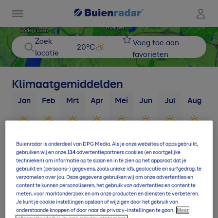
Zoek
Voeg toe aan
20
°C
locatie
favorieten
Klimaatgemiddelden
Jan
Feb
Mrt
Apr
Mei
Jun
Jul
Aug
S
3
d
3
d
4
d
4
d
4
d
4
d
5
d
5
d
Buienradar is onderdeel van DPG Media. Als je onze websites of apps gebruikt,
114
gebruiken wij en onze
advertentiepartners cookies (en soortgelijke
technieken) om informatie op te slaan en in te zien op het apparaat dat je
10
d
11
d
13
d
16
d
17
d
17
d
19
d
20
d
1
gebruikt en (persoons-) gegevens, zoals unieke id’s, geolocatie en surfgedrag, te
verzamelen over jou. Deze gegevens gebruiken wij om onze advertenties en
content te kunnen personaliseren, het gebruik van advertenties en content te
meten, voor marktonderzoek en om onze producten en diensten te verbeteren.
Je kunt je cookie instellingen opslaan of wijzigen door het gebruik van
Meer
onderstaande knoppen of door naar de privacy-instellingen te gaan.