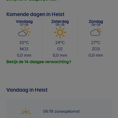
Komende dagen in Heist
Vandaag
Zaterdag
Zondag
07-08
08-08
09-08
20
°C
24
°C
27
°C
NO
2
O
2
ZO
3
0,0
mm
0,0
mm
0,0
mm
Bekijk de 14-daagse verwachting
Vandaag in Heist
06:19
zonsopkomst