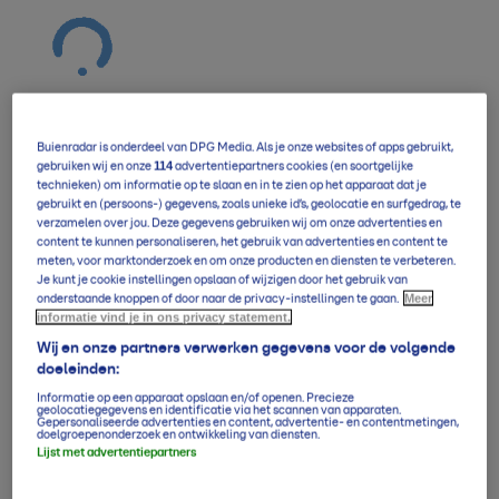
Buienradar is onderdeel van DPG Media. Als je onze websites of apps gebruikt,
114
gebruiken wij en onze
advertentiepartners cookies (en soortgelijke
Verwachting overzicht
technieken) om informatie op te slaan en in te zien op het apparaat dat je
gebruikt en (persoons-) gegevens, zoals unieke id’s, geolocatie en surfgedrag, te
verzamelen over jou. Deze gegevens gebruiken wij om onze advertenties en
content te kunnen personaliseren, het gebruik van advertenties en content te
meten, voor marktonderzoek en om onze producten en diensten te verbeteren.
5-daagse per uur
Je kunt je cookie instellingen opslaan of wijzigen door het gebruik van
Meer
onderstaande knoppen of door naar de privacy-instellingen te gaan.
informatie vind je in ons privacy statement.
14-daagse verwachting
Wij en onze partners verwerken gegevens voor de volgende
doeleinden:
Informatie op een apparaat opslaan en/of openen. Precieze
geolocatiegegevens en identificatie via het scannen van apparaten.
Gepersonaliseerde advertenties en content, advertentie- en contentmetingen,
Klimaatgemiddelden
doelgroepenonderzoek en ontwikkeling van diensten.
Lijst met advertentiepartners