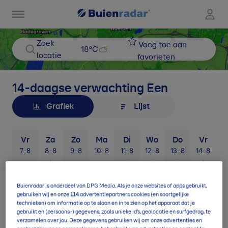
Zoek
Voeg toe aan
18
°C
locatie
favorieten
14-daagse verwachting
Een
Grafiek
Lijst
Vr
Za
Zo
Ma
Di
Wo
Do
Vr
7-8
8-8
9-8
10-8
11-8
12-8
13-8
14-8
1
Buienradar is onderdeel van DPG Media. Als je onze websites of apps gebruikt,
114
gebruiken wij en onze
advertentiepartners cookies (en soortgelijke
technieken) om informatie op te slaan en in te zien op het apparaat dat je
gebruikt en (persoons-) gegevens, zoals unieke id’s, geolocatie en surfgedrag, te
verzamelen over jou. Deze gegevens gebruiken wij om onze advertenties en