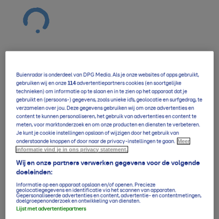
Buienradar is onderdeel van DPG Media. Als je onze websites of apps gebruikt,
Verwachting overzicht
114
gebruiken wij en onze
advertentiepartners cookies (en soortgelijke
technieken) om informatie op te slaan en in te zien op het apparaat dat je
gebruikt en (persoons-) gegevens, zoals unieke id’s, geolocatie en surfgedrag, te
verzamelen over jou. Deze gegevens gebruiken wij om onze advertenties en
5-daagse per uur
content te kunnen personaliseren, het gebruik van advertenties en content te
meten, voor marktonderzoek en om onze producten en diensten te verbeteren.
Je kunt je cookie instellingen opslaan of wijzigen door het gebruik van
Meer
onderstaande knoppen of door naar de privacy-instellingen te gaan.
informatie vind je in ons privacy statement.
14-daagse verwachting
Wij en onze partners verwerken gegevens voor de volgende
doeleinden:
Informatie op een apparaat opslaan en/of openen. Precieze
Klimaatgemiddelden
geolocatiegegevens en identificatie via het scannen van apparaten.
Gepersonaliseerde advertenties en content, advertentie- en contentmetingen,
doelgroepenonderzoek en ontwikkeling van diensten.
Lijst met advertentiepartners