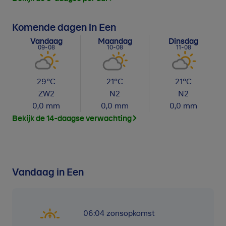
Komende dagen in Een
Vandaag
Maandag
Dinsdag
09-08
10-08
11-08
29
°C
21
°C
21
°C
ZW
2
N
2
N
2
0,0
mm
0,0
mm
0,0
mm
Bekijk de 14-daagse verwachting
Vandaag in Een
06:04
zonsopkomst