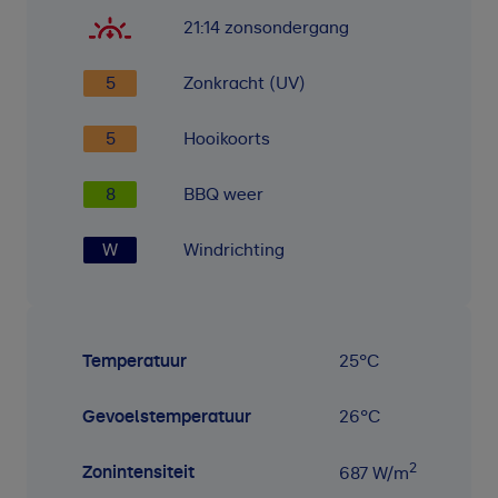
21:14
zonsondergang
5
Zonkracht (UV)
5
Hooikoorts
8
BBQ weer
W
Windrichting
Temperatuur
25
°C
Gevoelstemperatuur
26
°C
2
Zonintensiteit
687
W/m