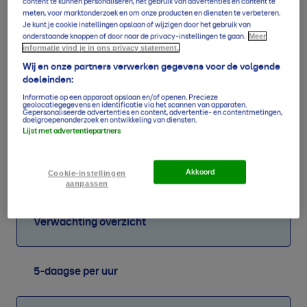
content te kunnen personaliseren, het gebruik van advertenties en content te
meten, voor marktonderzoek en om onze producten en diensten te verbeteren.
Je kunt je cookie instellingen opslaan of wijzigen door het gebruik van
Meer
onderstaande knoppen of door naar de privacy-instellingen te gaan.
informatie vind je in ons privacy statement.
Wij en onze partners verwerken gegevens voor de volgende
doeleinden:
0,0
0,9
1,4
0,0
0,0
0,0
4,6
3,8
Informatie op een apparaat opslaan en/of openen. Precieze
mm
mm
mm
mm
mm
mm
mm
mm
geolocatiegegevens en identificatie via het scannen van apparaten.
Gepersonaliseerde advertenties en content, advertentie- en contentmetingen,
doelgroepenonderzoek en ontwikkeling van diensten.
Lijst met advertentiepartners
Z
2
ZO
2
NO
3
O
3
O
2
W
2
W
2
ZW
2
Laatst bijgewerkt op
10 augustus om 20:09
Akkoord
Cookie-instellingen
aanpassen
Verwachting overzicht
5-daagse per uur