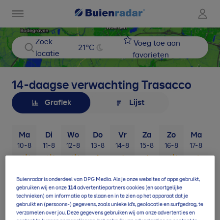
Zoek
Voeg toe aan
21
°C
locatie
favorieten
14-daagse verwachting
Trasacco
Grafiek
Lijst
Ma
Di
Wo
Do
Vr
Za
Zo
Ma
10-8
11-8
12-8
13-8
14-8
15-8
16-8
17-8
1
Buienradar is onderdeel van DPG Media. Als je onze websites of apps gebruikt,
114
gebruiken wij en onze
advertentiepartners cookies (en soortgelijke
technieken) om informatie op te slaan en in te zien op het apparaat dat je
gebruikt en (persoons-) gegevens, zoals unieke id’s, geolocatie en surfgedrag, te
verzamelen over jou. Deze gegevens gebruiken wij om onze advertenties en