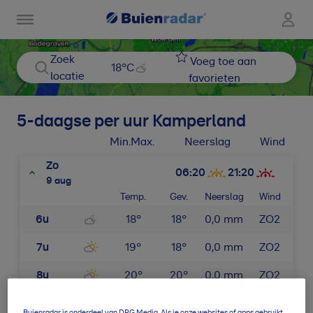
Zoek
Voeg toe aan
18
°C
locatie
favorieten
5-daagse per uur
Kamperland
Min.
Max.
Neerslag
Wind
Zo
06:20
21:20
9 aug
Temp.
Gev.
Neerslag
Wind
6u
18
°
18
°
0,0
mm
ZO2
7u
19
°
18
°
0,0
mm
ZO2
8u
20
°
20
°
0,0
mm
ZO2
9u
22
°
21
°
0,0
mm
Z2
Buienradar is onderdeel van DPG Media. Als je onze websites of apps gebruikt,