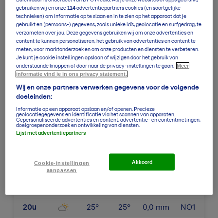
114
gebruiken wij en onze
advertentiepartners cookies (en soortgelijke
10u
24
°
23
°
0,0
mm
Z2
technieken) om informatie op te slaan en in te zien op het apparaat dat je
gebruikt en (persoons-) gegevens, zoals unieke id’s, geolocatie en surfgedrag, te
11u
26
°
25
°
0,0
mm
Z2
verzamelen over jou. Deze gegevens gebruiken wij om onze advertenties en
content te kunnen personaliseren, het gebruik van advertenties en content te
meten, voor marktonderzoek en om onze producten en diensten te verbeteren.
12u
27
°
26
°
0,0
mm
ZW2
Je kunt je cookie instellingen opslaan of wijzigen door het gebruik van
Meer
onderstaande knoppen of door naar de privacy-instellingen te gaan.
13u
27
°
26
°
0,0
mm
W2
informatie vind je in ons privacy statement.
Wij en onze partners verwerken gegevens voor de volgende
14u
27
°
26
°
0,0
mm
W2
doeleinden:
15u
26
°
25
°
0,0
mm
NW2
Informatie op een apparaat opslaan en/of openen. Precieze
geolocatiegegevens en identificatie via het scannen van apparaten.
Gepersonaliseerde advertenties en content, advertentie- en contentmetingen,
doelgroepenonderzoek en ontwikkeling van diensten.
16u
26
°
25
°
0,0
mm
NW2
Lijst met advertentiepartners
17u
26
°
24
°
0,0
mm
N2
Akkoord
Cookie-instellingen
18u
26
°
25
°
0,0
mm
N2
aanpassen
19u
26
°
24
°
0,0
mm
NO2
20u
25
°
25
°
0,0
mm
NO1