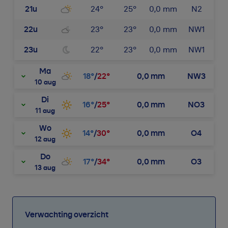
21u
24
°
25
°
0,0
mm
N2
22u
23
°
23
°
0,0
mm
NW1
23u
22
°
23
°
0,0
mm
NW1
Ma
18
°
/
22
°
0,0
mm
NW3
10 aug
Di
16
°
/
25
°
0,0
mm
NO3
11 aug
Wo
14
°
/
30
°
0,0
mm
O4
12 aug
Do
17
°
/
34
°
0,0
mm
O3
13 aug
Verwachting overzicht