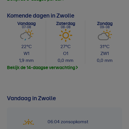
Komende dagen in Zwolle
Vandaag
Zaterdag
Zondag
07-08
08-08
09-08
22
°C
27
°C
31
°C
W
1
O
1
ZW
1
1,9
mm
0,0
mm
0,0
mm
Bekijk de 14-daagse verwachting
Vandaag in Zwolle
06:04
zonsopkomst