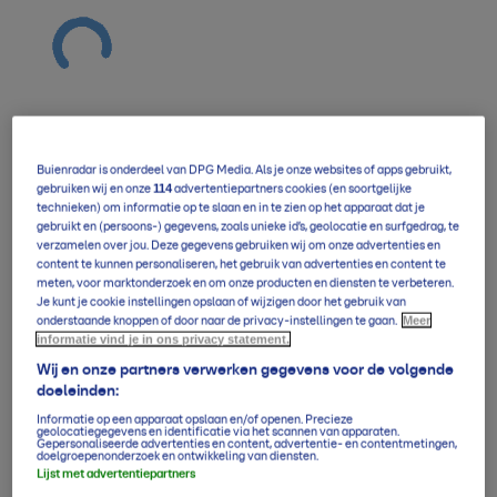
Buienradar is onderdeel van DPG Media. Als je onze websites of apps gebruikt,
Verwachting overzicht
114
gebruiken wij en onze
advertentiepartners cookies (en soortgelijke
technieken) om informatie op te slaan en in te zien op het apparaat dat je
gebruikt en (persoons-) gegevens, zoals unieke id’s, geolocatie en surfgedrag, te
verzamelen over jou. Deze gegevens gebruiken wij om onze advertenties en
5-daagse per uur
content te kunnen personaliseren, het gebruik van advertenties en content te
meten, voor marktonderzoek en om onze producten en diensten te verbeteren.
Je kunt je cookie instellingen opslaan of wijzigen door het gebruik van
Meer
onderstaande knoppen of door naar de privacy-instellingen te gaan.
informatie vind je in ons privacy statement.
14-daagse verwachting
Wij en onze partners verwerken gegevens voor de volgende
doeleinden:
Informatie op een apparaat opslaan en/of openen. Precieze
Klimaatgemiddelden
geolocatiegegevens en identificatie via het scannen van apparaten.
Gepersonaliseerde advertenties en content, advertentie- en contentmetingen,
doelgroepenonderzoek en ontwikkeling van diensten.
Lijst met advertentiepartners