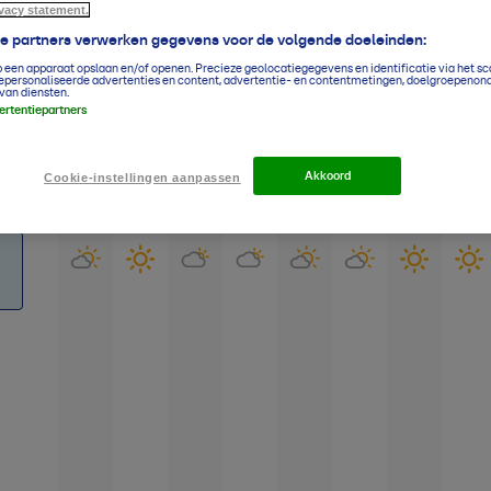
ivacy statement.
ze partners verwerken gegevens voor de volgende doeleinden:
p een apparaat opslaan en/of openen. Precieze geolocatiegegevens en identificatie via het s
epersonaliseerde advertenties en content, advertentie- en contentmetingen, doelgroepenon
14-daagse verwachting
Zuidland
van diensten.
vertentiepartners
Grafiek
Lijst
Akkoord
Cookie-instellingen aanpassen
Vr
Za
Zo
Ma
Di
Wo
Do
Vr
7-8
8-8
9-8
10-8
11-8
12-8
13-8
14-8