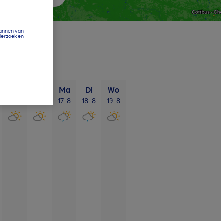
cannen van
derzoek en
Za
Zo
Ma
Di
Wo
15-8
16-8
17-8
18-8
19-8