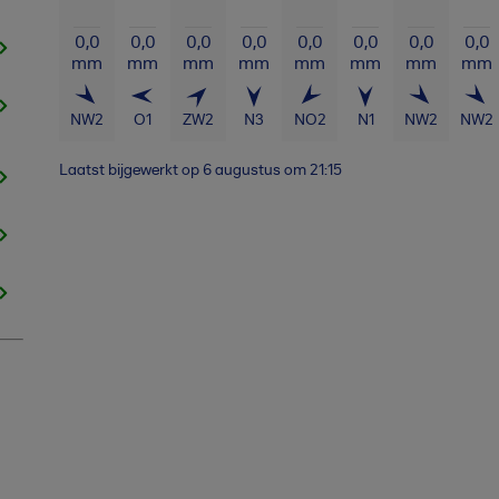
0,0
0,0
0,0
0,0
0,0
0,0
0,0
0,0
mm
mm
mm
mm
mm
mm
mm
mm
NW
2
O
1
ZW
2
N
3
NO
2
N
1
NW
2
NW
2
Laatst bijgewerkt op
6 augustus om 21:15