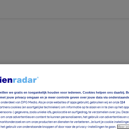
willen we gratis en toegankelijk houden voor iedereen. Cookies helpen ons daarbij. B
 met jouw privacy omgaan en je meer controle geven over jouw data via onderstaand
ereldwijd
Foto en video
Weerzine
114
 onderdeel van DPG Media. Als je onze websites of apps gebruikt, gebruiken wij en onze
rtners cookies (en soortgelijke technieken) om informatie op te slaan en in te zien op het app
ereldwijd
Foto en video
Weerzine
persoons-) gegevens, zoals unieke id’s, geolocatie en surfgedrag, te verzamelen over jou. Dez
 om onze advertenties en content te kunnen personaliseren, het gebruik van advertenties en 
arktonderzoek en om onze producten en diensten te verbeteren. Je kunt je cookie instellinge
e
17
°C
Meer in
Voeg toe
 het gebruik van onderstaande knoppen of door naar de privacy-instellingen te gaan.