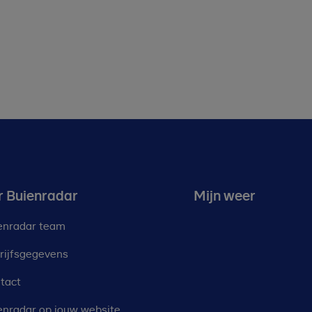
r Buienradar
Mijn weer
enradar team
rijfsgegevens
tact
enradar op jouw website