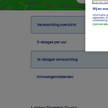
je in ons pr
Wij en on
Informatie o
apparaten. G
ontwikkeling 
Verwachting overzicht
Lijst met ad
5-daagse per uur
14-daagse verwachting
Klimaatgemiddelden