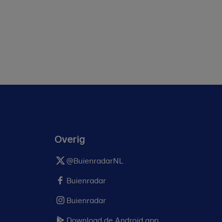
Overig
@BuienradarNL
Buienradar
Buienradar
Download de Android app