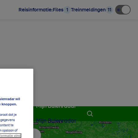
Reisinformatie:
Files
1
Treinmeldingen
11
uienradar wil
e knoppen.
Mijn Buienradar
araat dat je
Mijn Buienradar
e gegevens
content te
n opslaan of
formatie vind
 aan favorieten