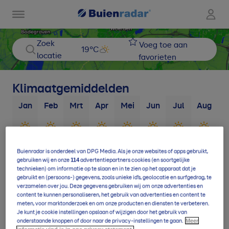
Zoek
Voeg toe aan
19
°C
locatie
favorieten
Klimaatgemiddelden
Jan
Feb
Mrt
Apr
Mei
Jun
Jul
Aug
S
3
d
3
d
4
d
5
d
4
d
4
d
5
d
5
d
Buienradar is onderdeel van DPG Media. Als je onze websites of apps gebruikt,
114
gebruiken wij en onze
advertentiepartners cookies (en soortgelijke
technieken) om informatie op te slaan en in te zien op het apparaat dat je
10
d
11
d
13
d
15
d
17
d
17
d
19
d
19
d
1
gebruikt en (persoons-) gegevens, zoals unieke id’s, geolocatie en surfgedrag, te
verzamelen over jou. Deze gegevens gebruiken wij om onze advertenties en
content te kunnen personaliseren, het gebruik van advertenties en content te
meten, voor marktonderzoek en om onze producten en diensten te verbeteren.
Je kunt je cookie instellingen opslaan of wijzigen door het gebruik van
Meer
onderstaande knoppen of door naar de privacy-instellingen te gaan.