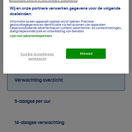
informatie vind je in ons privacy statement.
Wij en onze partners verwerken gegevens voor de volgende
doeleinden:
Informatie op een apparaat opslaan en/of openen. Precieze
geolocatiegegevens en identificatie via het scannen van apparaten.
Gepersonaliseerde advertenties en content, advertentie- en contentmetingen,
doelgroepenonderzoek en ontwikkeling van diensten.
Lijst met advertentiepartners
55
46
47
45
54
57
62
56
mm
mm
mm
mm
mm
mm
mm
mm
Akkoord
Cookie-instellingen
aanpassen
Verwachting overzicht
5-daagse per uur
14-daagse verwachting