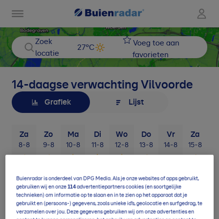
Zoek
Voeg toe aan
27
°C
locatie
favorieten
14-daagse verwachting
Vilvoorde
Grafiek
Lijst
Za
Zo
Ma
Di
Wo
Do
Vr
Za
8-8
9-8
10-8
11-8
12-8
13-8
14-8
15-8
1
Buienradar is onderdeel van DPG Media. Als je onze websites of apps gebruikt,
114
gebruiken wij en onze
advertentiepartners cookies (en soortgelijke
technieken) om informatie op te slaan en in te zien op het apparaat dat je
gebruikt en (persoons-) gegevens, zoals unieke id’s, geolocatie en surfgedrag, te
verzamelen over jou. Deze gegevens gebruiken wij om onze advertenties en