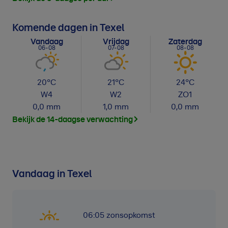
Komende dagen in Texel
Vandaag
Vrijdag
Zaterdag
06-08
07-08
08-08
20
°C
21
°C
24
°C
W
4
W
2
ZO
1
0,0
mm
1,0
mm
0,0
mm
Bekijk de 14-daagse verwachting
Vandaag in Texel
06:05
zonsopkomst