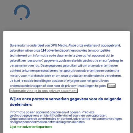
Buienradar is onderdeel van DPG Media. Als je onze websites of apps gebruikt,
Verwachting overzicht
114
gebruiken wij en onze
advertentiepartners cookies (en soortgelijke
technieken) om informatie op te slaan en in te zien op het apparaat dat je
gebruikt en (persoons-) gegevens, zoals unieke id’s, geolocatie en surfgedrag, te
verzamelen over jou. Deze gegevens gebruiken wij om onze advertenties en
5-daagse per uur
content te kunnen personaliseren, het gebruik van advertenties en content te
meten, voor marktonderzoek en om onze producten en diensten te verbeteren.
Je kunt je cookie instellingen opslaan of wijzigen door het gebruik van
Meer
onderstaande knoppen of door naar de privacy-instellingen te gaan.
informatie vind je in ons privacy statement.
14-daagse verwachting
Wij en onze partners verwerken gegevens voor de volgende
doeleinden:
Informatie op een apparaat opslaan en/of openen. Precieze
Klimaatgemiddelden
geolocatiegegevens en identificatie via het scannen van apparaten.
Gepersonaliseerde advertenties en content, advertentie- en contentmetingen,
doelgroepenonderzoek en ontwikkeling van diensten.
Lijst met advertentiepartners