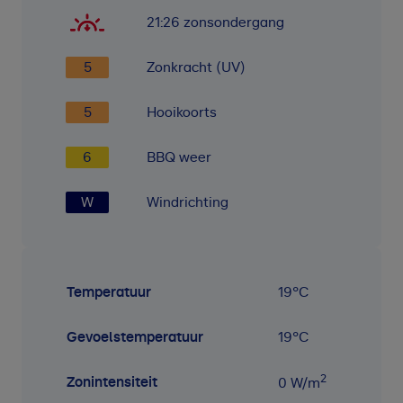
21:26
zonsondergang
5
Zonkracht (UV)
5
Hooikoorts
6
BBQ weer
W
Windrichting
Temperatuur
19
°C
Gevoelstemperatuur
19
°C
2
Zonintensiteit
0
W/m