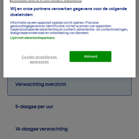
informatie vind je in ons privacy statement.
Wij en onze partners verwerken gegevens voor de volgende
doeleinden:
Informatie op een apparaat opslaan en/of openen. Precieze
geolocatiegegevens en identificatie via het scannen van apparaten.
Gepersonaliseerde advertenties en content, advertentie- en contentmetingen,
doelgroepenonderzoek en ontwikkeling van diensten.
Lijst met advertentiepartners
58
46
50
38
53
59
66
51
mm
mm
mm
mm
mm
mm
mm
mm
Akkoord
Cookie-instellingen
aanpassen
Verwachting overzicht
5-daagse per uur
14-daagse verwachting