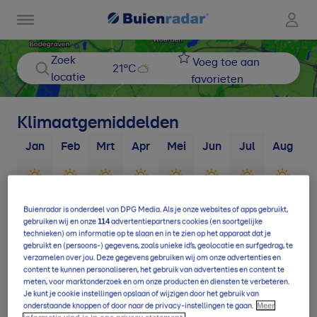
Zoek
Voeg toe aan
21
°C
locatie
favorieten
Klimaatgemiddelden
Jan
Feb
Mrt
Apr
Mei
Jun
Jul
Aug
S
2
d
3
d
3
d
4
d
4
d
4
d
4
d
4
d
Buienradar is onderdeel van DPG Media. Als je onze websites of apps gebruikt,
114
gebruiken wij en onze
advertentiepartners cookies (en soortgelijke
technieken) om informatie op te slaan en in te zien op het apparaat dat je
9
d
11
d
13
d
16
d
17
d
17
d
19
d
19
d
1
gebruikt en (persoons-) gegevens, zoals unieke id’s, geolocatie en surfgedrag, te
verzamelen over jou. Deze gegevens gebruiken wij om onze advertenties en
content te kunnen personaliseren, het gebruik van advertenties en content te
meten, voor marktonderzoek en om onze producten en diensten te verbeteren.
Je kunt je cookie instellingen opslaan of wijzigen door het gebruik van
Meer
onderstaande knoppen of door naar de privacy-instellingen te gaan.