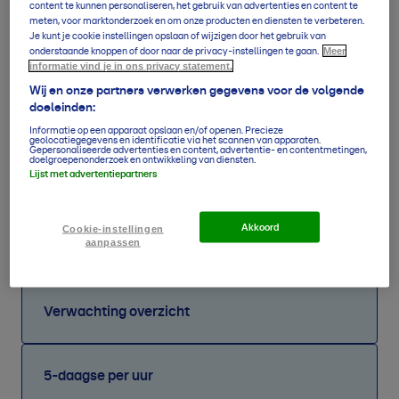
content te kunnen personaliseren, het gebruik van advertenties en content te
meten, voor marktonderzoek en om onze producten en diensten te verbeteren.
23u
16
°
14
°
0,0
mm
O2
Je kunt je cookie instellingen opslaan of wijzigen door het gebruik van
Meer
onderstaande knoppen of door naar de privacy-instellingen te gaan.
Za
informatie vind je in ons privacy statement.
12
°
/
27
°
0,0
mm
O2
8 aug
Wij en onze partners verwerken gegevens voor de volgende
doeleinden:
Zo
16
°
/
31
°
0,0
mm
ZW2
9 aug
Informatie op een apparaat opslaan en/of openen. Precieze
geolocatiegegevens en identificatie via het scannen van apparaten.
Gepersonaliseerde advertenties en content, advertentie- en contentmetingen,
Ma
doelgroepenonderzoek en ontwikkeling van diensten.
18
°
/
30
°
0,0
mm
N3
Lijst met advertentiepartners
10 aug
Di
15
°
/
25
°
0,0
mm
NO3
Akkoord
Cookie-instellingen
11 aug
aanpassen
Verwachting overzicht
5-daagse per uur