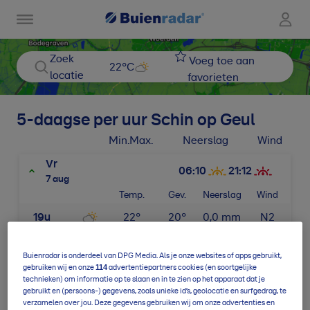
Zoek
Voeg toe aan
22
°C
locatie
favorieten
5-daagse per uur
Schin op Geul
Min.
Max.
Neerslag
Wind
Vr
06:10
21:12
7 aug
Temp.
Gev.
Neerslag
Wind
19u
22
°
20
°
0,0
mm
N2
20u
21
°
18
°
0,0
mm
N2
Buienradar is onderdeel van DPG Media. Als je onze websites of apps gebruikt,
114
gebruiken wij en onze
advertentiepartners cookies (en soortgelijke
21u
19
°
17
°
0,0
mm
NO2
technieken) om informatie op te slaan en in te zien op het apparaat dat je
gebruikt en (persoons-) gegevens, zoals unieke id’s, geolocatie en surfgedrag, te
22u
17
°
15
°
0,0
mm
NO2
verzamelen over jou. Deze gegevens gebruiken wij om onze advertenties en