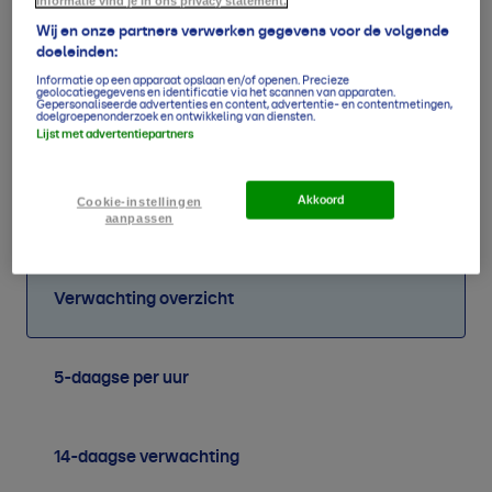
informatie vind je in ons privacy statement.
Wij en onze partners verwerken gegevens voor de volgende
doeleinden:
Informatie op een apparaat opslaan en/of openen. Precieze
geolocatiegegevens en identificatie via het scannen van apparaten.
Gepersonaliseerde advertenties en content, advertentie- en contentmetingen,
doelgroepenonderzoek en ontwikkeling van diensten.
Lijst met advertentiepartners
57
46
47
43
54
60
66
56
mm
mm
mm
mm
mm
mm
mm
mm
Akkoord
Cookie-instellingen
aanpassen
Verwachting overzicht
5-daagse per uur
14-daagse verwachting