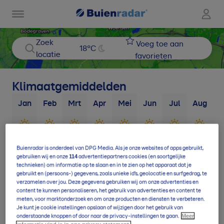
Zoek
Voeg toe aan
18
°C
locatie
favorieten
Klimaatgemiddelden
Jan
Feb
Mrt
Apr
Mei
Jun
Jul
Aug
S
3
d
3
d
4
d
4
d
4
d
5
d
5
d
5
d
Buienradar is onderdeel van DPG Media. Als je onze websites of apps gebruikt,
114
gebruiken wij en onze
advertentiepartners cookies (en soortgelijke
technieken) om informatie op te slaan en in te zien op het apparaat dat je
9
d
11
d
14
d
16
d
17
d
17
d
19
d
19
d
1
gebruikt en (persoons-) gegevens, zoals unieke id’s, geolocatie en surfgedrag, te
verzamelen over jou. Deze gegevens gebruiken wij om onze advertenties en
content te kunnen personaliseren, het gebruik van advertenties en content te
meten, voor marktonderzoek en om onze producten en diensten te verbeteren.
Je kunt je cookie instellingen opslaan of wijzigen door het gebruik van
Meer
onderstaande knoppen of door naar de privacy-instellingen te gaan.