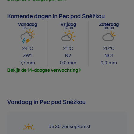
Komende dagen in Pec pod Sněžkou
Vandaag
Vrijdag
Zaterdag
06-08
07-08
08-08
24
°C
21
°C
20
°C
ZW
1
N
2
NO
1
7,7
mm
0,0
mm
0,0
mm
Bekijk de 14-daagse verwachting
Vandaag in Pec pod Sněžkou
05:30
zonsopkomst