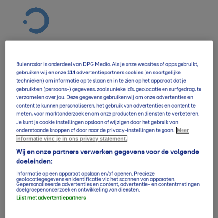
Buienradar is onderdeel van DPG Media. Als je onze websites of apps gebruikt,
114
gebruiken wij en onze
advertentiepartners cookies (en soortgelijke
Verwachting overzicht
technieken) om informatie op te slaan en in te zien op het apparaat dat je
gebruikt en (persoons-) gegevens, zoals unieke id’s, geolocatie en surfgedrag, te
verzamelen over jou. Deze gegevens gebruiken wij om onze advertenties en
content te kunnen personaliseren, het gebruik van advertenties en content te
meten, voor marktonderzoek en om onze producten en diensten te verbeteren.
5-daagse per uur
Je kunt je cookie instellingen opslaan of wijzigen door het gebruik van
Meer
onderstaande knoppen of door naar de privacy-instellingen te gaan.
informatie vind je in ons privacy statement.
14-daagse verwachting
Wij en onze partners verwerken gegevens voor de volgende
doeleinden:
Informatie op een apparaat opslaan en/of openen. Precieze
geolocatiegegevens en identificatie via het scannen van apparaten.
Gepersonaliseerde advertenties en content, advertentie- en contentmetingen,
Klimaatgemiddelden
doelgroepenonderzoek en ontwikkeling van diensten.
Lijst met advertentiepartners